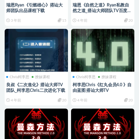
瑞恩Ryan《引燃雄心》搭讪大
瑞恩《自然之道》Ryan私教自
师团队出品课程下载
然之道_搭讪大师团队TV百度网
盘下载
3 年前
15
4 年前
20
Chris柯李思
撩妹课程
Chris柯李思
撩妹课程
良叔《二次進化》搭讪大师TV
柯李思Chris《红丸会员4.0 》自
团队_柯李思Chris二次进化下载
由蓝图 搭讪大师TV
4 年前
20
4 年前
20