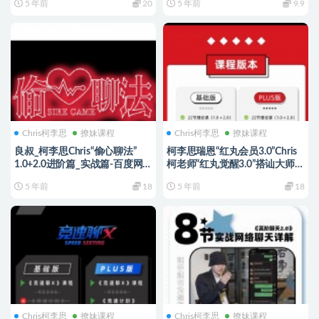
5 年前
20
5 年前
9.9
Chris柯李思
撩妹课程
Chris柯李思
撩妹课程
良叔_柯李思Chris“偷心聊法”
柯李思瑞恩“红丸会员3.0”Chris
1.0+2.0进阶篇_实战篇-百度网
柯老师“红丸觉醒3.0”搭讪大师
盘下载
TV最新课程
5 年前
18
5 年前
18
Chris柯李思
撩妹课程
Chris柯李思
撩妹课程