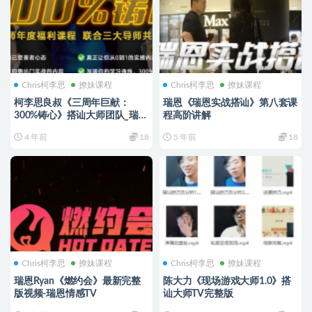
Chris柯李思
撩妹课程
Chris柯李思
撩妹课程
柯李思良叔《三周年巨献：
瑞恩《瑞恩实战搭讪》第八套课
300%铸心》搭讪大师团队_瑞恩
程高阶讲解
情感限时福利
4 年前
18
5 年前
18
Chris柯李思
撩妹课程
Chris柯李思
撩妹课程
瑞恩Ryan《燃约会》最新完整
陈大力《现场游戏大师1.0》搭
版视频-瑞恩情感TV
讪大师TV完整版