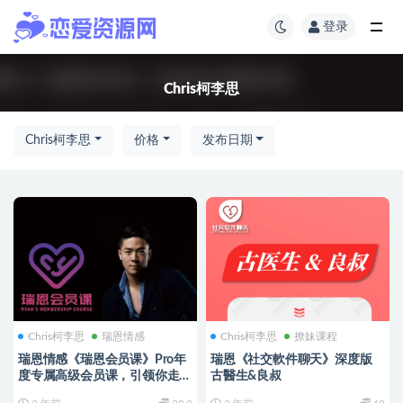
登录
Chris柯李思
Chris柯李思
价格
发布日期
Chris柯李思
瑞恩情感
Chris柯李思
撩妹课程
瑞恩情感《瑞恩会员课》Pro年
瑞恩《社交軟件聊天》深度版
度专属高级会员课，引领你走向
古醫生&良叔
情感巅峰