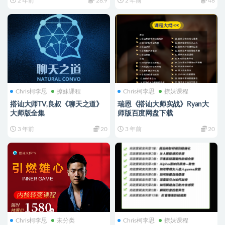
2 年前
28.9
2 年前
48
Chris柯李思
撩妹课程
Chris柯李思
撩妹课程
搭讪大师TV,良叔《聊天之道》
瑞恩《搭讪大师实战》Ryan大
大师版全集
师版百度网盘下载
3 年前
20
3 年前
20
Chris柯李思
未分类
Chris柯李思
撩妹课程