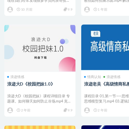
现在我们经常发现很多学员向浪哥投诉
教你如何拍展示面.mp4 解
说，浪哥，我昨天遇到酒托...
10 月前
9.9
1 年前
浪迹情感
情商认知
浪迹情感
浪迹大D《校园把妹1.0》
浪迹老吴《高级情商私
浪迹大D《校园把妹》课程详细目录 专
课程目录 01.第一节——思维模
题课。如何聊天如何防止冷场.mp4 克服
思维模型复习.mp4 03.逻
搭讪焦虑和自信....
（一）....
2 年前
9.9
2 年前