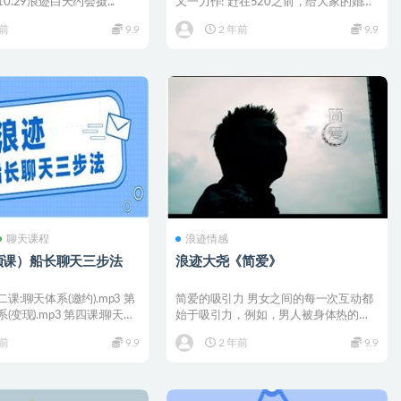
5.10.29浪迹白天约会摄...
又一力作! 赶在520之前，给大家的婚礼
祝福! 价格...
年前
9.9
2 年前
9.9
聊天课程
浪迹情感
频课）船长聊天三步法
浪迹大尧《简爱》
课:聊天体系(邀约).mp3 第
简爱的吸引力 男女之间的每一次互动都
(变现).mp3 第四课:聊天
始于吸引力，例如，男人被身体热的女
人吸引，当然，女人对男...
年前
9.9
2 年前
9.9