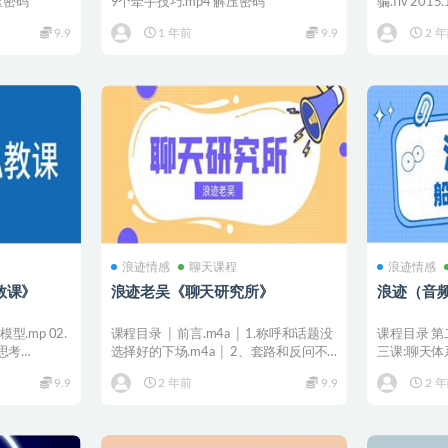
压密码
9个牵手技巧.mp4 解压密码
骗.flv 201
9.9
1 年前
9.9
2 
浪迹情感
聊天课程
浪迹情感
教课》
浪迹老吴《聊天研究所》
浪迹（音
型.mp 02.
课程目录 │ 前言.m4a │ 1.称呼和话题没
课程目录 第二
辑思考
选择好的下场.m4a │ 2、套路和反问不
三课:聊天体系
要...
体...
9.9
2 年前
9.9
2 