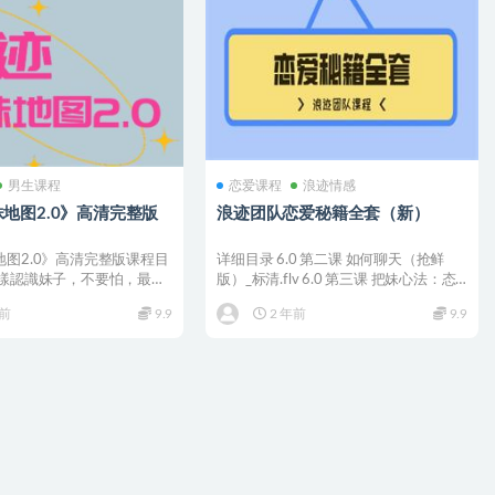
男生课程
恋爱课程
浪迹情感
地图2.0》高清完整版
浪迹团队恋爱秘籍全套（新）
图2.0》高清完整版课程目
详细目录 6.0 第二课 如何聊天（抢鲜
怎樣認識妹子，不要怕，最快
版）_标清.flv 6.0 第三课 把妹心法：态
了....
度（...
年前
9.9
2 年前
9.9