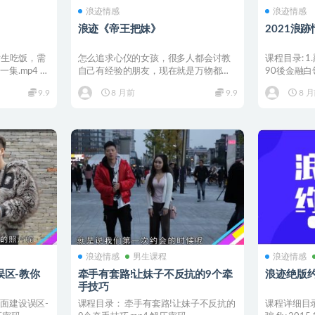
浪迹情感
浪迹情感
浪迹《帝王把妹》
2021浪
女生吃饭，需
怎么追求心仪的女孩，很多人都会讨教
课程目录: 
.mp4 2.
自己有经验的朋友，现在就是万物都能
90後金融
做商品。 说白了就是很多...
情感丨戀愛.m.
9.9
8 月前
9.9
8 
浪迹情感
男生课程
浪迹情感
区-教你
牵手有套路!让妹子不反抗的9个牵
浪迹绝版
手技巧
面建设误区-
课程目录： 牵手有套路!让妹子不反抗的
课程详细目录：