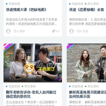
浪迹情感
浪迹情感
男生课程
浪迹情感大课《把妹地图》
浪迹《恋爱秘籍》全套
浪迹在前几年很火的时候发售了非常多
课程详细目录： 1. 首次和
的课程！浪迹把妹地图又叫浪迹恋爱地
要注意的事 浪迹恋爱秘籍第一集
图也是其中比较火的！这是...
第一次...
2 周前
9.9
8 月前
浪迹情感
男生课程
浪迹情感
男生课程
翻车老铁告诉你-老实人如何躲过
解析高逼格展示面建设误
婚恋里的那些坑
如何拍展示面
怎么去追女生？有没有一点正能量的？
课程目录： 解析高逼格展示