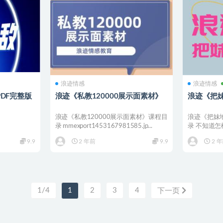
浪迹情感
浪迹情感
DF完整版
浪迹《私教120000展示面素材》
浪迹《把妹
浪迹《私教120000展示面素材》课程目
浪迹《把妹地
录 mmexport1453167981585.jp...
录 不知道
最實用的方法來
9.9
2 年前
9.9
2 
1/4
1
2
3
4
下一页