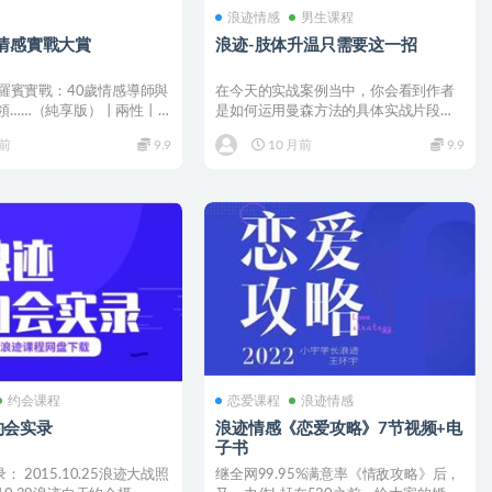
浪迹情感
男生课程
跡情感實戰大賞
浪迹-肢体升温只需要这一招
1.羅賓實戰：40歲情感導師與
在今天的实战案例当中，你会看到作者
白領……（純享版）丨兩性丨
是如何运用曼森方法的具体实战片段，
..
完全摒弃了任何贝塔策略的...
月前
9.9
10 月前
9.9
约会课程
恋爱课程
浪迹情感
约会实录
浪迹情感《恋爱攻略》7节视频+电
子书
 2015.10.25浪迹大战照
继全网99.95%满意率《情敌攻略》后，