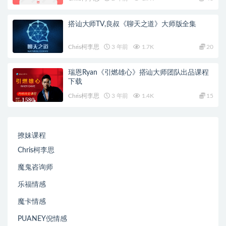
搭讪大师TV,良叔《聊天之道》大师版全集
Chris柯李思
3 年前
1.7K
20
瑞恩Ryan《引燃雄心》搭讪大师团队出品课程
下载
Chris柯李思
3 年前
1.4K
15
撩妹课程
Chris柯李思
魔鬼咨询师
乐福情感
魔卡情感
PUANEY倪情感