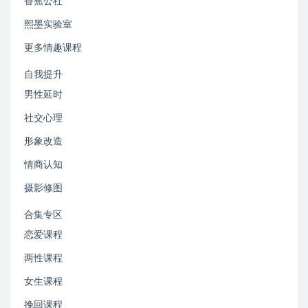
香蕉公社
熙墨实验室
更多情趣课程
自我提升
男性延时
社交心理
形象改造
情商认知
摄影修图
合集专区
恋爱课程
两性课程
女生课程
挽回课程