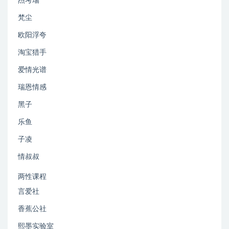
杰考瑞
梵尘
欧阳浮夸
淘宝猎手
爱情光谱
瑞恩情感
黑子
乐鱼
子凌
情叔叔
两性课程
言爱社
香蕉公社
熙墨实验室