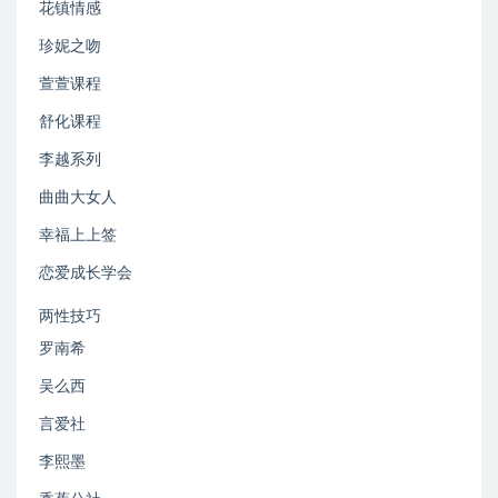
花镇情感
珍妮之吻
萱萱课程
舒化课程
李越系列
曲曲大女人
幸福上上签
恋爱成长学会
两性技巧
罗南希
吴么西
言爱社
李熙墨