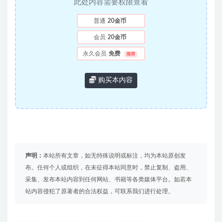
此处内容需要权限查看
普通
20金币
会员
20金币
永久会员
免费
推荐
购买本内容
声明：
本站所有文章，如无特殊说明或标注，均为本站原创发
布。任何个人或组织，在未征得本站同意时，禁止复制、盗用、
采集、发布本站内容到任何网站、书籍等各类媒体平台。如若本
站内容侵犯了原著者的合法权益，可联系我们进行处理。