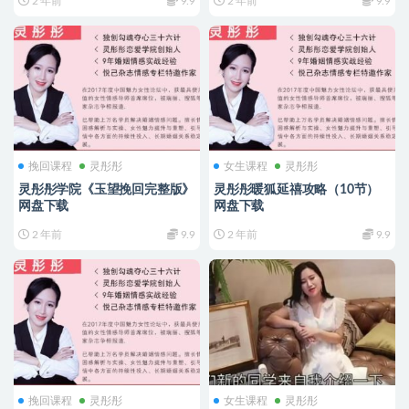
2 年前
9.9
2 年前
9.9
挽回课程
灵彤彤
女生课程
灵彤彤
灵彤彤学院《玉望挽回完整版》
灵彤彤暖狐延禧攻略（10节）
网盘下载
网盘下载
2 年前
9.9
2 年前
9.9
挽回课程
灵彤彤
女生课程
灵彤彤