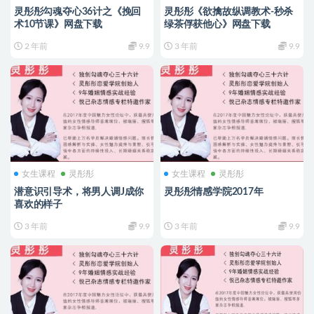
灵彤彤勾魂夺心36计之《挽回
灵彤彤《欲擒故纵调教术-秒杀
术10节课》网盘下载
绿茶俘获他心》网盘下载
2 年前
9.9
3 年前
9.9
女生课程
灵彤彤
女生课程
灵彤彤
潜意识引导术，将男人调J成你
灵彤彤情感学院2017年
喜欢的样子
3 年前
9.9
3 年前
9.9