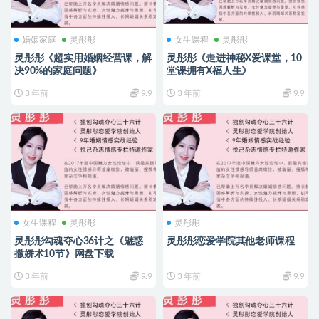
婚姻家庭
灵彤彤
女生课程
灵彤彤
灵彤彤《超实用婚姻经营课，解
灵彤彤《走进神秘X爱课堂，10
决90%的家庭问题》
堂课拥有X福人生》
3 年前
9.9
3 年前
9.9
女生课程
灵彤彤
灵彤彤
灵彤彤勾魂夺心36计之《魅惑
灵彤彤恋爱学院其他老师课程
撒娇术10节》网盘下载
3 年前
9.9
3 年前
9.9