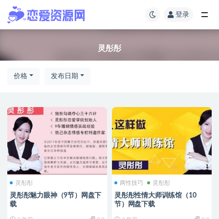
登录
灵彤彤
价格
发布日期
灵彤彤
两性技巧
灵彤彤
灵彤彤魅力眼神（9节）网盘下
灵彤彤性情大师训练馆（10
载
节）网盘下载