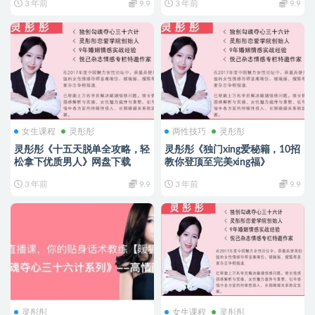
3 年前
9.9
3 年前
9.9
女生课程
灵彤彤
两性技巧
灵彤彤
灵彤彤《十五天脱单全攻略，轻
灵彤彤《独门xing爱秘籍，10招
松拿下优质男人》网盘下载
教你登顶至完美xing福》
3 年前
9.9
3 年前
9.9
灵彤彤
女生课程
灵彤彤