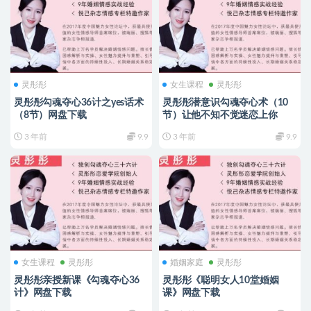
灵彤彤
女生课程
灵彤彤
灵彤彤勾魂夺心36计之yes话术
灵彤彤潜意识勾魂夺心术（10
（8节）网盘下载
节）让他不知不觉迷恋上你
3 年前
9.9
3 年前
9.9
女生课程
灵彤彤
婚姻家庭
灵彤彤
灵彤彤亲授新课《勾魂夺心36
灵彤彤《聪明女人10堂婚姻
计》网盘下载
课》网盘下载