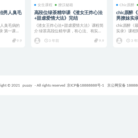
女生课程
撩汉秘籍
Chic原醉
治男人臭毛
高段位绿茶精华课《渣女王炸心法
chic原
》
+甜虐爱情大法》完结
男撩妹实
男人臭毛病的
《渣女王炸心法+甜虐爱情大法》课程简
chic原醉
录 第一课：
介 绿茶高段位精华课，有心法、有实
实录》课程
操、有甜有虐，教你让男...
暗示撩汉术，价
9.9
3 年前
9.9
3 
ight © 2021
puazy
- All rights reserved
京ICP备18888888号-1
京公网安备 18888