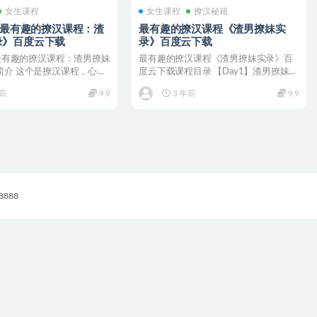
女生课程
女生课程
撩汉秘籍
醉《最有趣的撩汉课程：渣
最有趣的撩汉课程《渣男撩妹实
录》百度云下载
录》百度云下载
《最有趣的撩汉课程：渣男撩妹
最有趣的撩汉课程《渣男撩妹实录》百
简介 这个是撩汉课程，心理
度云下载课程目录 【Day1】渣男撩妹实
值...
录：暧昧综述.mp...
年前
9.9
3 年前
9.9
8888