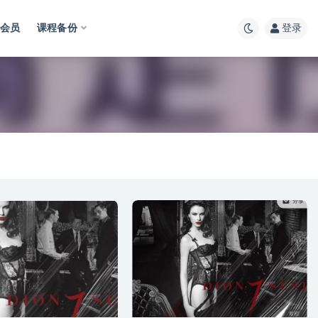
会员
课程备份
登录