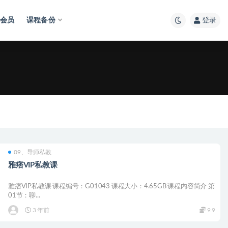
会员
课程备份
登录
09、导师私教
雅痞VIP私教课
雅痞VIP私教课 课程编号：G01043 课程大小：4.65GB 课程内容简介 第
01节：聊...
3 年前
9.9