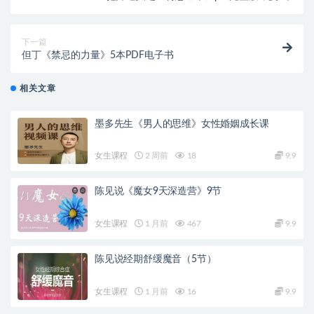
下一篇
但丁《禁忌的力量》5本PDF电子书
相关文章
墨多先生《男人的思维》女性婚姻成长课
女生课程
2 周前
18
9.9
陈见说《魔女9天深造营》9节
女生课程
1 月前
467
9.9
陈见说经期舒缓魔音（5节）
女生课程
1 月前
16
9.9