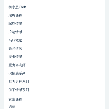
柯李思Chris
瑞恩课程
瑞恩情感
浪迹情感
乌鸦救赎
舞步情感
魔卡情感
魔鬼咨询师
倪情感系列
魅力男神系列
但丁情感系列
女生课程
源靖