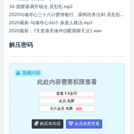
10-甜蜜基调开场法-灵彤彤.mp3
2020勾魂夺心三十六计爱情银行，舔狗培养法则-灵彤彤…
2020最新-勾魂夺心36计-多面人格法.mp3
2020最新，7天变身灵魂伴侣暖弧聊天法1.wav
解压密码
隐藏内容
此处内容需要权限查看
普通
9.9金币
会员
免费
永久会员
免费
推荐
购买本内容
会员免费查看