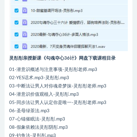
灵彤彤亲授新课《勾魂夺心36计》网盘下载课程目录
01-潜意识概述与注意事项-灵彤彤老师.mp3
02-YES话术.mp3-灵彤彤.mp3
03-中断法让男人对你魂牵梦抹-灵彤彤老师.mp3
04-潜意识价值观植入-灵彤彤.mp3
05-同步法让男人认定你是唯一-灵彤彤老师.mp3
06-圣母绿茶法.mp3
07-心锚催眠法-灵彤彤.mp3
08-假象依赖法灵彤阴彤.mp3
09-钓鱼法-灵彤彤.mp3