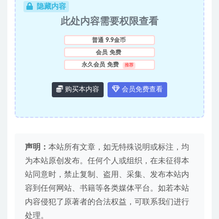
隐藏内容
此处内容需要权限查看
普通
9.9金币
会员
免费
永久会员
免费
推荐
购买本内容
会员免费查看
声明：
本站所有文章，如无特殊说明或标注，均
为本站原创发布。任何个人或组织，在未征得本
站同意时，禁止复制、盗用、采集、发布本站内
容到任何网站、书籍等各类媒体平台。如若本站
内容侵犯了原著者的合法权益，可联系我们进行
处理。