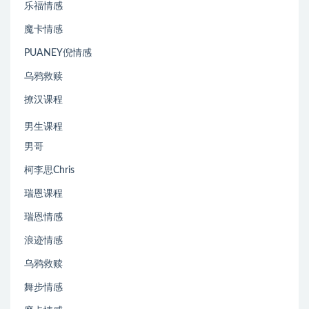
乐福情感
魔卡情感
PUANEY倪情感
乌鸦救赎
撩汉课程
男生课程
男哥
柯李思Chris
瑞恩课程
瑞恩情感
浪迹情感
乌鸦救赎
舞步情感