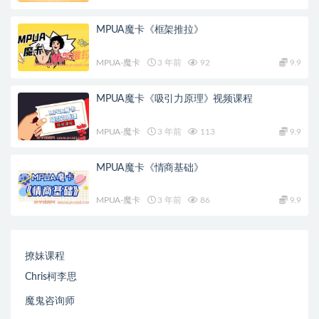
MPUA魔卡《框架推拉》
MPUA-魔卡
3 年前
92
9.9
MPUA魔卡《吸引力原理》视频课程
MPUA-魔卡
3 年前
113
9.9
MPUA魔卡《情商基础》
MPUA-魔卡
3 年前
86
9.9
撩妹课程
Chris柯李思
魔鬼咨询师