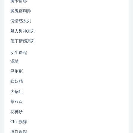
魔卡情感
魔鬼咨询师
倪情感系列
魅力男神系列
但丁情感系列
女生课程
源靖
灵彤彤
降妖精
火锅姐
茶双双
花神妙
Chic原醉
撩汉课程