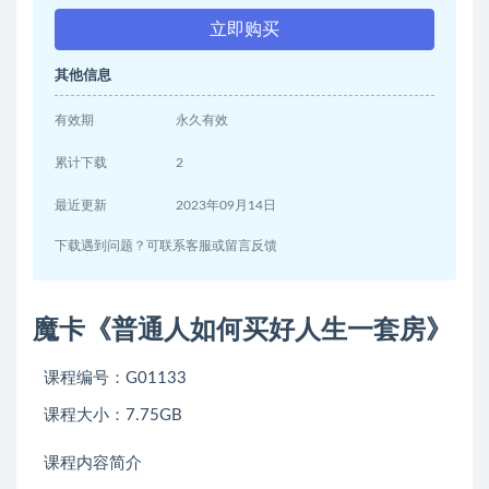
立即购买
其他信息
有效期
永久有效
累计下载
2
最近更新
2023年09月14日
下载遇到问题？可联系客服或留言反馈
魔卡《普通人如何买好人生一套房》
课程编号：G01133
课程大小：7.75GB
课程内容简介