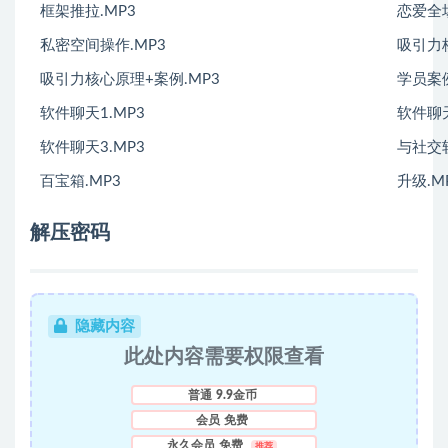
框架推拉.MP3
恋爱全
私密空间操作.MP3
吸引力
吸引力核心原理+案例.MP3
学员案例
软件聊天1.MP3
软件聊天
软件聊天3.MP3
与社交
百宝箱.MP3
升级.M
解压密码
隐藏内容
此处内容需要权限查看
普通
9.9金币
会员
免费
永久会员
免费
推荐