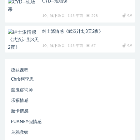
CYD—现场课
10、线下录音
3 年前
598
9.9
绅士派情感《武汉计划3天2夜》
10、线下录音
3 年前
67
9.9
撩妹课程
Chris柯李思
魔鬼咨询师
乐福情感
魔卡情感
PUANEY倪情感
乌鸦救赎