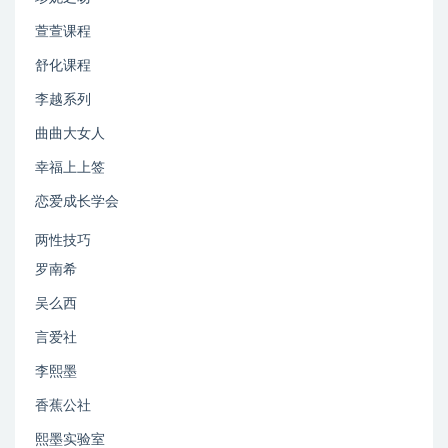
萱萱课程
舒化课程
李越系列
曲曲大女人
幸福上上签
恋爱成长学会
两性技巧
罗南希
吴么西
言爱社
李熙墨
香蕉公社
熙墨实验室