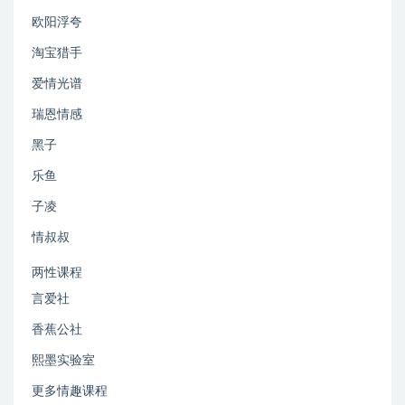
欧阳浮夸
淘宝猎手
爱情光谱
瑞恩情感
黑子
乐鱼
子凌
情叔叔
两性课程
言爱社
香蕉公社
熙墨实验室
更多情趣课程