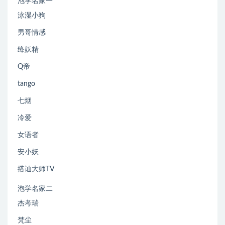
泡学名家一
泳湿小狗
男哥情感
绛妖精
Q帝
tango
七烟
冷爱
女语者
安小妖
搭讪大师TV
泡学名家二
杰考瑞
梵尘