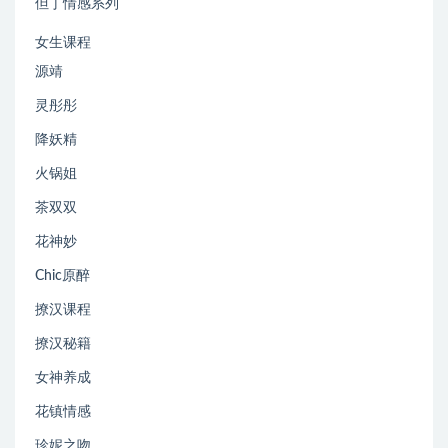
但丁情感系列
女生课程
源靖
灵彤彤
降妖精
火锅姐
茶双双
花神妙
Chic原醉
撩汉课程
撩汉秘籍
女神养成
花镇情感
珍妮之吻