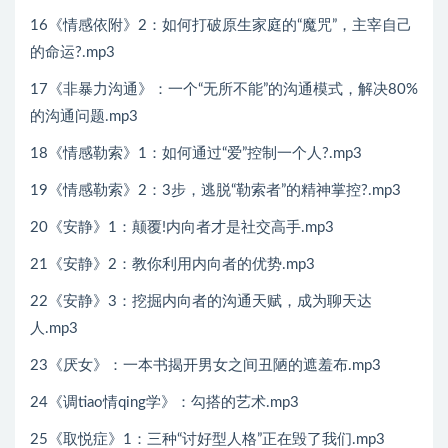
16《情感依附》2：如何打破原生家庭的“魔咒”，主宰自己
的命运?.mp3
17《非暴力沟通》：一个“无所不能”的沟通模式，解决80%
的沟通问题.mp3
18《情感勒索》1：如何通过“爱”控制一个人?.mp3
19《情感勒索》2：3步，逃脱“勒索者”的精神掌控?.mp3
20《安静》1：颠覆!内向者才是社交高手.mp3
21《安静》2：教你利用内向者的优势.mp3
22《安静》3：挖掘内向者的沟通天赋，成为聊天达
人.mp3
23《厌女》：一本书揭开男女之间丑陋的遮羞布.mp3
24《调tiao情qing学》：勾搭的艺术.mp3
25《取悦症》1：三种“讨好型人格”正在毁了我们.mp3