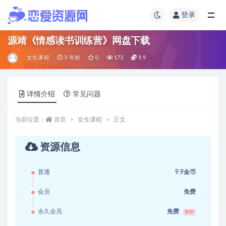
登录
源靖《情感读书训练营》网盘下载
女生课程
3 年前
0
173
9.9
详情介绍
常见问题
当前位置：
首页
女生课程
正文
资源信息
普通
9.9金币
会员
免费
永久会员
免费
推荐