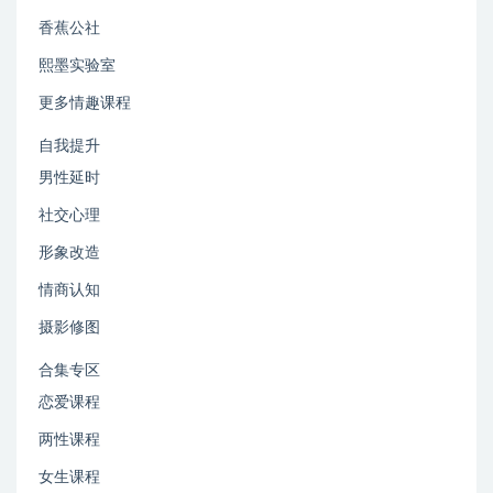
香蕉公社
熙墨实验室
更多情趣课程
自我提升
男性延时
社交心理
形象改造
情商认知
摄影修图
合集专区
恋爱课程
两性课程
女生课程