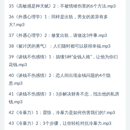
35《高敏感是种天赋》2：不被情绪伤害的6个方法.mp3
36《外遇心理学》1：同样是出轨，男女的差异有多
大?.mp3
37《外遇心理学》2：修复出轨，请做这3件事.mp3
38《被讨厌的勇气》：人们随时都可以获得幸福.mp3
39《谈钱不伤感情》1：搞懂5种“金钱人格”，让他为你们
花钱.mp3
40《谈钱不伤感情》2：恋人间出现金钱问题的4个隐
患.mp3
41《谈钱不伤感情》3：3步解决财务不忠，找出他的私房
钱.mp3
42《冷暴力》1：震惊，冷暴力是如何伤害我们的?.mp3
43《冷暴力》2：3个步骤，让你轻松对抗冷暴力.mp3