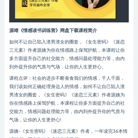
源靖《情感读书训练营》网盘下载课程简介
如何不让自己陷入渣男渣女的圈套，《女生密码》《迷恋
三元素》作者源姨为你在情感路上保驾护航，本课程让你
多方面提升自己的社交能力，情感问题处理能力等，由内
到外提升你的气质与气场，让你的人生更舒心。
课程点评：社会的进步不断蚕食我们的情感，千人千面，
我们该如何正确处理身边人的情感，如何不让自己陷入渣
男渣女的圈套，《女生密码》《迷恋三元素》作者源姨为
你在情感路上保驾护航，本课程让你多方面提升自己的社
交能力，情感问题处理能力等，由内到外提升你的气质与
气场，让你的人生更舒心!
源姨-《女生密码》《迷恋三元素》作者，一年读完36本情