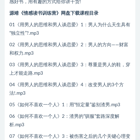
感好书，用有趣的方式给你讲干货!
源靖《情感读书训练营》网盘下载课程目录
01《用男人的思维和男人谈恋爱》1：男人为什么天生具有
“独立性”?.mp3
02《用男人的思维和男人谈恋爱》2：男人的方向——财富
和权力.mp3
03《用男人的思维和男人谈恋爱》3：尊重是男人的鞋，穿
上才能走路.mp3
04《用男人的思维和男人谈恋爱》4：改变男人的3个方
法!.mp3
05《如何不喜欢一个人》1：用“恒定量”鉴别渣男.mp3
06《如何不喜欢一个人》2：渣男的“驯服”套路深度解
析.mp3
07《如何不喜欢一个人》3：被伤害之后的几个关键心理变