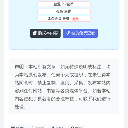
普通
9.9金币
会员
免费
永久会员
免费
推荐
购买本内容
会员免费查看
声明：
本站所有文章，如无特殊说明或标注，均
为本站原创发布。任何个人或组织，在未征得本
站同意时，禁止复制、盗用、采集、发布本站内
容到任何网站、书籍等各类媒体平台。如若本站
内容侵犯了原著者的合法权益，可联系我们进行
处理。