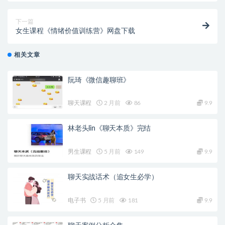
下一篇
女生课程《情绪价值训练营》网盘下载
相关文章
阮琦《微信趣聊班》
聊天课程
2 月前
86
9.9
林老头lin《聊天本质》完结
男生课程
5 月前
149
9.9
聊天实战话术（追女生必学）
电子书
5 月前
181
9.9