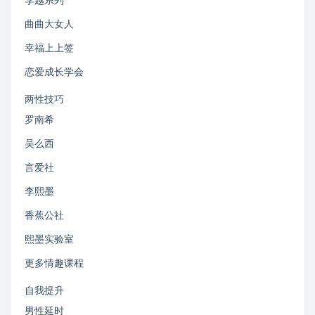
李越系列
曲曲大女人
幸福上上签
恋爱成长学会
两性技巧
罗南希
吴么西
言爱社
李熙墨
香蕉公社
熙墨实验室
更多情趣课程
自我提升
男性延时