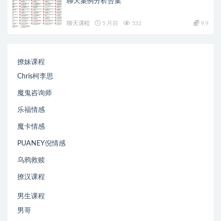
聊天案例分析合集
聊天课程
5 月前
532
9.9
撩妹课程
Chris柯李思
魔鬼咨询师
乐福情感
魔卡情感
PUANEY倪情感
乌鸦救赎
撩汉课程
男生课程
男哥