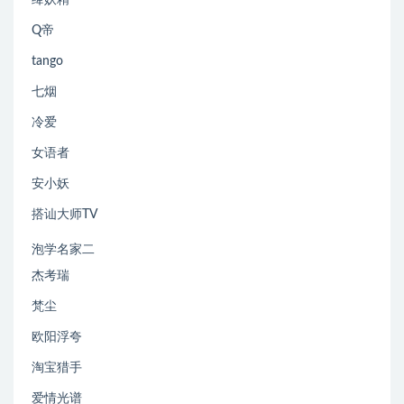
绛妖精
Q帝
tango
七烟
冷爱
女语者
安小妖
搭讪大师TV
泡学名家二
杰考瑞
梵尘
欧阳浮夸
淘宝猎手
爱情光谱