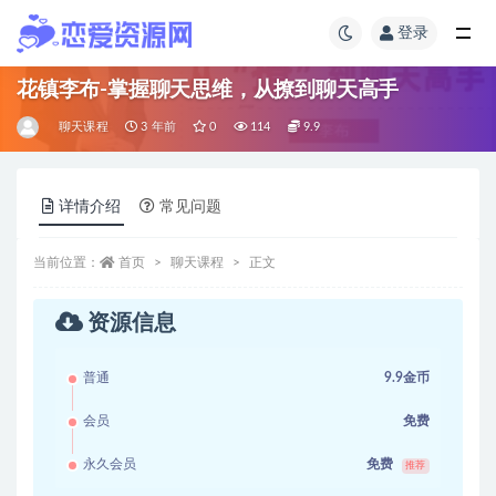
登录
花镇李布-掌握聊天思维，从撩到聊天高手
聊天课程
3 年前
0
114
9.9
详情介绍
常见问题
当前位置：
首页
聊天课程
正文
资源信息
普通
9.9金币
会员
免费
永久会员
免费
推荐