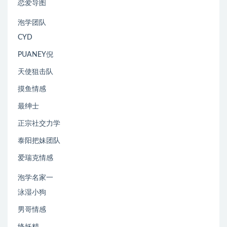
恋爱导图
泡学团队
CYD
PUANEY倪
天使狙击队
摸鱼情感
最绅士
正宗社交力学
泰阳把妹团队
爱瑞克情感
泡学名家一
泳湿小狗
男哥情感