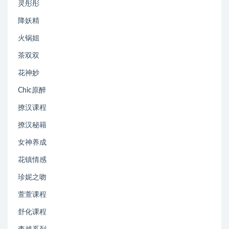
灵彤彤
降妖精
火锅姐
茶双双
花神妙
Chic原醉
撩汉课程
撩汉秘籍
女神养成
花镇情感
珍妮之吻
萱萱课程
舒化课程