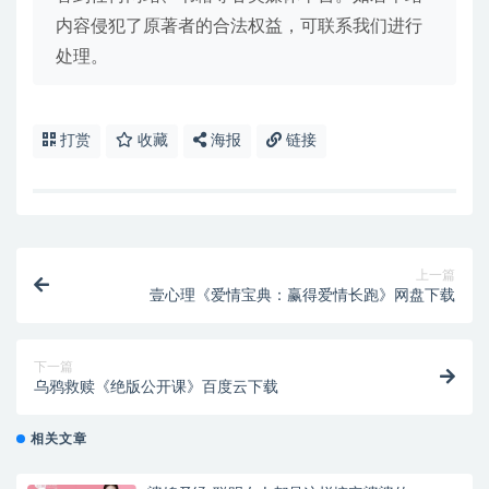
内容侵犯了原著者的合法权益，可联系我们进行
处理。
打赏
收藏
海报
链接
上一篇
壹心理《爱情宝典：赢得爱情长跑》网盘下载
下一篇
乌鸦救赎《绝版公开课》百度云下载
相关文章