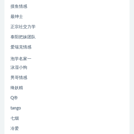
摸鱼情感
最绅士
正宗社交力学
泰阳把妹团队
爱瑞克情感
泡学名家一
泳湿小狗
男哥情感
绛妖精
Q帝
tango
七烟
冷爱