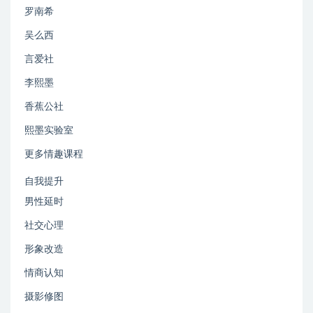
罗南希
吴么西
言爱社
李熙墨
香蕉公社
熙墨实验室
更多情趣课程
自我提升
男性延时
社交心理
形象改造
情商认知
摄影修图