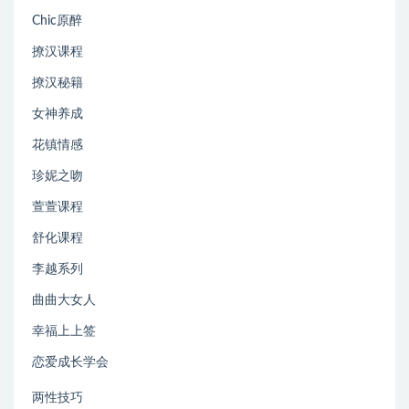
Chic原醉
撩汉课程
撩汉秘籍
女神养成
花镇情感
珍妮之吻
萱萱课程
舒化课程
李越系列
曲曲大女人
幸福上上签
恋爱成长学会
两性技巧