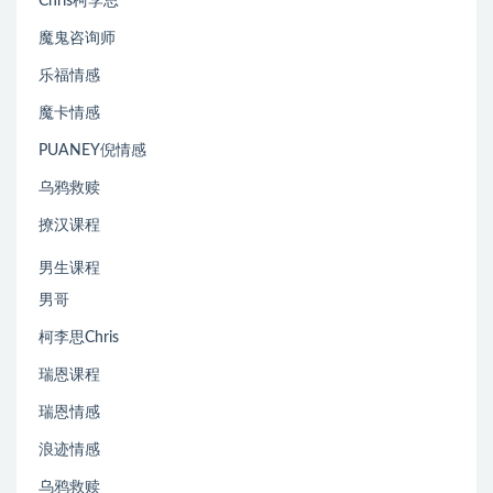
Chris柯李思
魔鬼咨询师
乐福情感
魔卡情感
PUANEY倪情感
乌鸦救赎
撩汉课程
男生课程
男哥
柯李思Chris
瑞恩课程
瑞恩情感
浪迹情感
乌鸦救赎