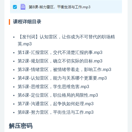
课程详细目录
【发刊词】认知雷区，让你成为不可替代的职场精
英.mp3
第1课-汇报雷区，交代不清楚汇报的事.mp3
第2课-规划雷区，确立不切实际的目标.mp3
第3课-情绪雷区，被情绪带着走，影响工作.mp3
第4课-认知雷区，能力与关系哪个更重要.mp3
第5课-思维雷区，学生思维危害.mp3
第6课-定位雷区，职位格局的局限性.mp3
第7课-沟通雷区，起争执如何处理.mp3
第8课-努力雷区，平街生活与工作.mp3
解压密码