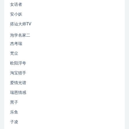
女语者
安小妖
搭讪大师TV
泡学名家二
杰考瑞
梵尘
欧阳浮夸
淘宝猎手
爱情光谱
瑞恩情感
黑子
乐鱼
子凌