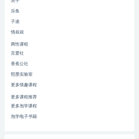
黑子
乐鱼
子凌
情叔叔
两性课程
言爱社
香蕉公社
熙墨实验室
更多情趣课程
更多课程推荐
更多泡学课程
泡学电子书籍