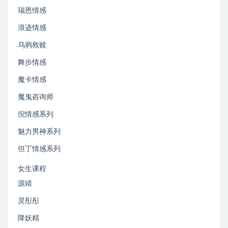
瑞恩情感
浪迹情感
乌鸦救赎
舞步情感
魔卡情感
魔鬼咨询师
倪情感系列
魅力男神系列
但丁情感系列
女生课程
源靖
灵彤彤
降妖精