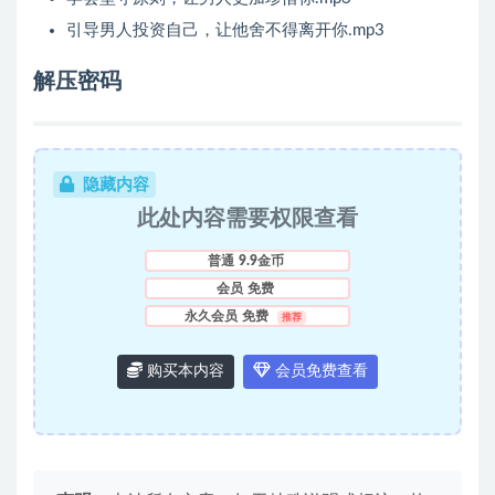
引导男人投资自己，让他舍不得离开你.mp3
解压密码
隐藏内容
此处内容需要权限查看
普通
9.9金币
会员
免费
永久会员
免费
推荐
购买本内容
会员免费查看