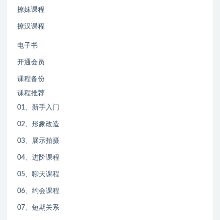
撩妹课程
撩汉课程
电子书
开通会员
课程备份
课程推荐
01、新手入门
02、形象改造
03、展示拍摄
04、进阶课程
05、聊天课程
06、约会课程
07、短期关系