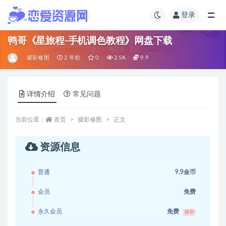
登录
鸭哥《星旅程-手机调色教程》网盘下载
摄影修图
2 年前
0
2.5K
9.9
详情介绍
常见问题
当前位置：
首页
摄影修图
正文
资源信息
普通
9.9金币
会员
免费
永久会员
免费
推荐