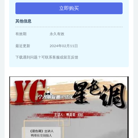
立即购买
其他信息
有效期
永久有效
最近更新
2024年02月11日
下载遇到问题？可联系客服或留言反馈