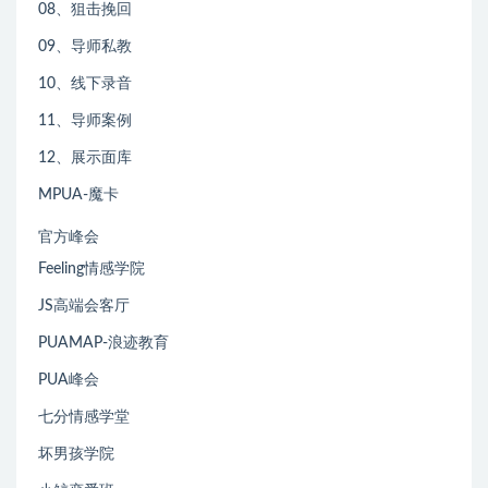
08、狙击挽回
09、导师私教
10、线下录音
11、导师案例
12、展示面库
MPUA-魔卡
官方峰会
Feeling情感学院
JS高端会客厅
PUAMAP-浪迹教育
PUA峰会
七分情感学堂
坏男孩学院