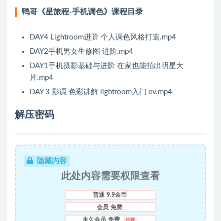
鸭哥《星旅程-手机调色》课程目录
DAY4 Lightroom进阶 个人调色风格打造.mp4
DAY2手机男女生修图 进阶.mp4
DAY1手机摄影基础与进阶 在家也能拍出明星大
片.mp4
DAY 3 影调 色彩讲解 lightroom入门 ev.mp4
解压密码
隐藏内容
此处内容需要权限查看
普通
9.9金币
会员
免费
永久会员
免费
推荐