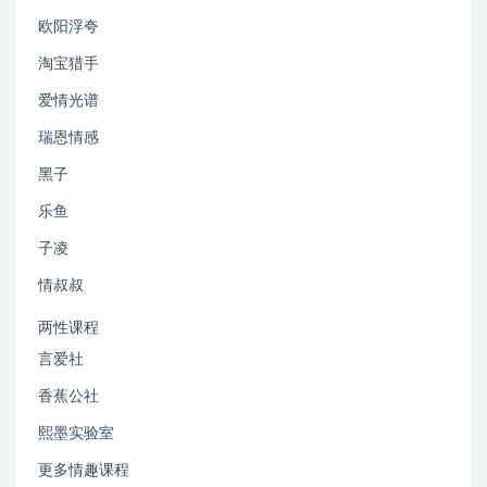
欧阳浮夸
淘宝猎手
爱情光谱
瑞恩情感
黑子
乐鱼
子凌
情叔叔
两性课程
言爱社
香蕉公社
熙墨实验室
更多情趣课程