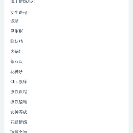
但丁情感系列
女生课程
源靖
灵彤彤
降妖精
火锅姐
茶双双
花神妙
Chic原醉
撩汉课程
撩汉秘籍
女神养成
花镇情感
珍妮之吻