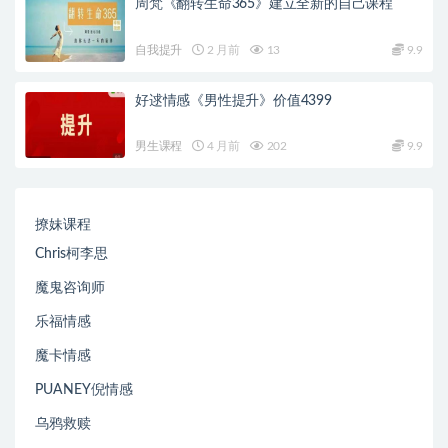
周梵《翻转生命365》建立全新的自己课程
自我提升
2 月前
13
9.9
好逑情感《男性提升》价值4399
男生课程
4 月前
202
9.9
撩妹课程
Chris柯李思
魔鬼咨询师
乐福情感
魔卡情感
PUANEY倪情感
乌鸦救赎