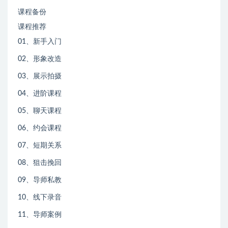
课程备份
课程推荐
01、新手入门
02、形象改造
03、展示拍摄
04、进阶课程
05、聊天课程
06、约会课程
07、短期关系
08、狙击挽回
09、导师私教
10、线下录音
11、导师案例