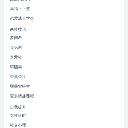
幸福上上签
恋爱成长学会
两性技巧
罗南希
吴么西
言爱社
李熙墨
香蕉公社
熙墨实验室
更多情趣课程
自我提升
男性延时
社交心理