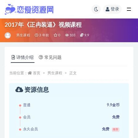
登录
2017年《正冉装逼》视频课程
男生课程
3 年前
0
103
9.9
详情介绍
常见问题
当前位置：
首页
男生课程
正文
资源信息
普通
9.9金币
会员
免费
永久会员
免费
推荐