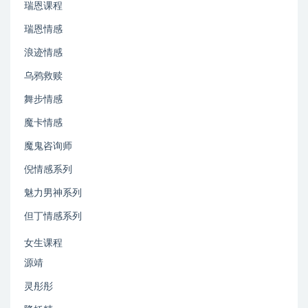
瑞恩课程
瑞恩情感
浪迹情感
乌鸦救赎
舞步情感
魔卡情感
魔鬼咨询师
倪情感系列
魅力男神系列
但丁情感系列
女生课程
源靖
灵彤彤