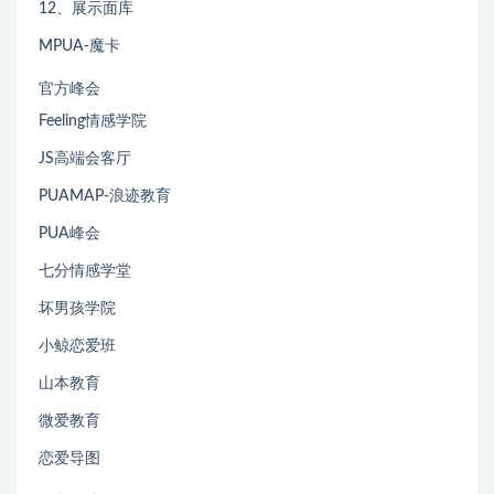
12、展示面库
MPUA-魔卡
官方峰会
Feeling情感学院
JS高端会客厅
PUAMAP-浪迹教育
PUA峰会
七分情感学堂
坏男孩学院
小鲸恋爱班
山本教育
微爱教育
恋爱导图