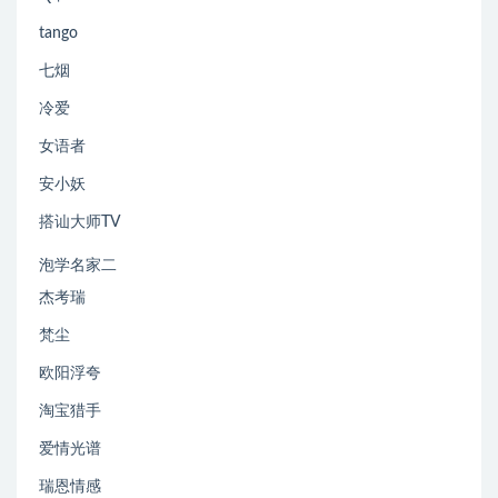
tango
七烟
冷爱
女语者
安小妖
搭讪大师TV
泡学名家二
杰考瑞
梵尘
欧阳浮夸
淘宝猎手
爱情光谱
瑞恩情感