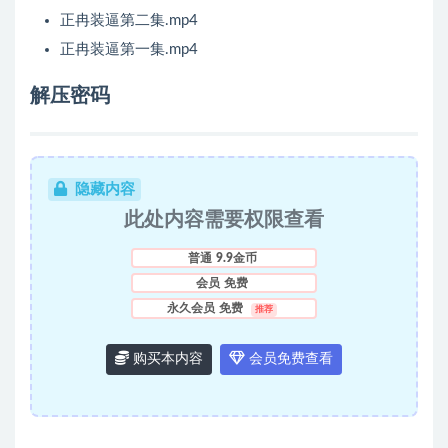
正冉装逼第二集.mp4
正冉装逼第一集.mp4
解压密码
隐藏内容
此处内容需要权限查看
普通
9.9金币
会员
免费
永久会员
免费
推荐
购买本内容
会员免费查看