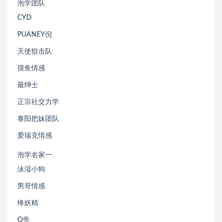
泡学团队
CYD
PUANEY倪
天使狙击队
摸鱼情感
最绅士
正宗社交力学
泰阳把妹团队
爱瑞克情感
泡学名家一
泳湿小狗
男哥情感
绛妖精
Q帝