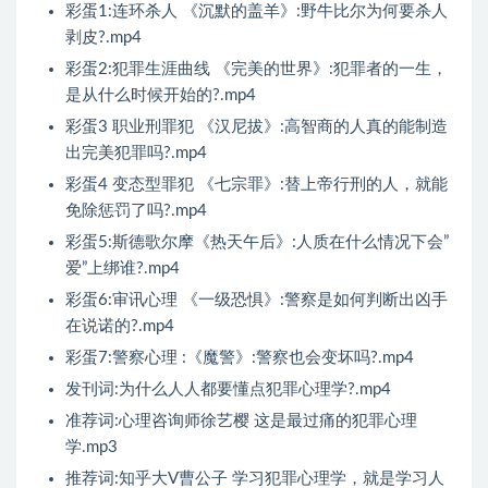
彩蛋1:连环杀人 《沉默的盖羊》:野牛比尔为何要杀人
剥皮?.mp4
彩蛋2:犯罪生涯曲线 《完美的世界》:犯罪者的一生，
是从什么时候开始的?.mp4
彩蛋3 职业刑罪犯 《汉尼拔》:高智商的人真的能制造
出完美犯罪吗?.mp4
彩蛋4 变态型罪犯 《七宗罪》:替上帝行刑的人，就能
免除惩罚了吗?.mp4
彩蛋5:斯德歌尔摩《热天午后》:人质在什么情况下会”
爱”上绑谁?.mp4
彩蛋6:审讯心理 《一级恐惧》:警察是如何判断出凶手
在说诺的?.mp4
彩蛋7:警察心理 :《魔警》:警察也会变坏吗?.mp4
发刊词:为什么人人都要懂点犯罪心理学?.mp4
准荐词:心理咨询师徐艺樱 这是最过痛的犯罪心理
学.mp3
推荐词:知乎大V曹公子 学习犯罪心理学，就是学习人