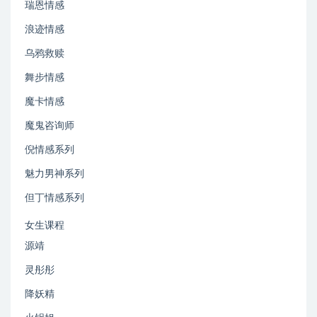
瑞恩情感
浪迹情感
乌鸦救赎
舞步情感
魔卡情感
魔鬼咨询师
倪情感系列
魅力男神系列
但丁情感系列
女生课程
源靖
灵彤彤
降妖精