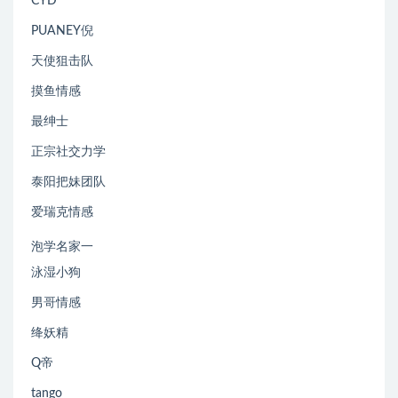
CYD
PUANEY倪
天使狙击队
摸鱼情感
最绅士
正宗社交力学
泰阳把妹团队
爱瑞克情感
泡学名家一
泳湿小狗
男哥情感
绛妖精
Q帝
tango