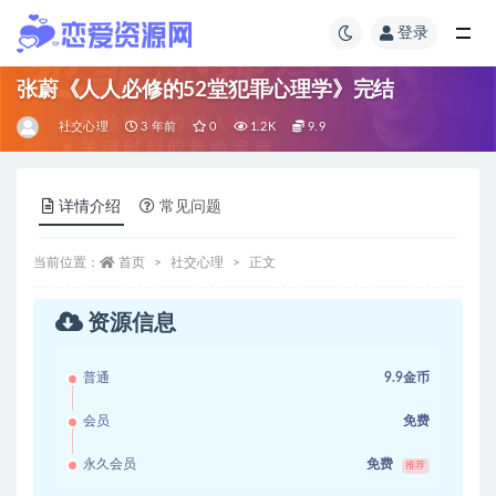
登录
张蔚《人人必修的52堂犯罪心理学》完结
社交心理
3 年前
0
1.2K
9.9
详情介绍
常见问题
当前位置：
首页
社交心理
正文
资源信息
普通
9.9金币
会员
免费
永久会员
免费
推荐