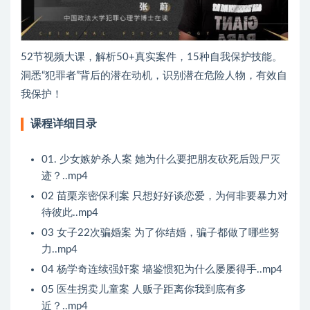
52节视频大课，解析50+真实案件，15种自我保护技能。
洞悉“犯罪者”背后的潜在动机，识别潜在危险人物，有效自
我保护！
课程详细目录
01. 少女嫉妒杀人案 她为什么要把朋友砍死后毁尸灭
迹？..mp4
02 苗栗亲密保利案 只想好好谈恋爱，为何非要暴力对
待彼此..mp4
03 女子22次骗婚案 为了你结婚，骗子都做了哪些努
力..mp4
04 杨学奇连续强奸案 墙鉴惯犯为什么屡屡得手..mp4
05 医生拐卖儿童案 人贩子距离你我到底有多
近？..mp4