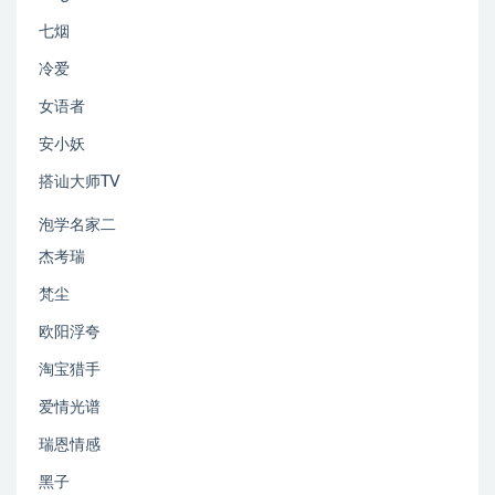
七烟
冷爱
女语者
安小妖
搭讪大师TV
泡学名家二
杰考瑞
梵尘
欧阳浮夸
淘宝猎手
爱情光谱
瑞恩情感
黑子