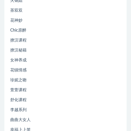
火锅姐
茶双双
花神妙
Chic原醉
撩汉课程
撩汉秘籍
女神养成
花镇情感
珍妮之吻
萱萱课程
舒化课程
李越系列
曲曲大女人
幸福上上签