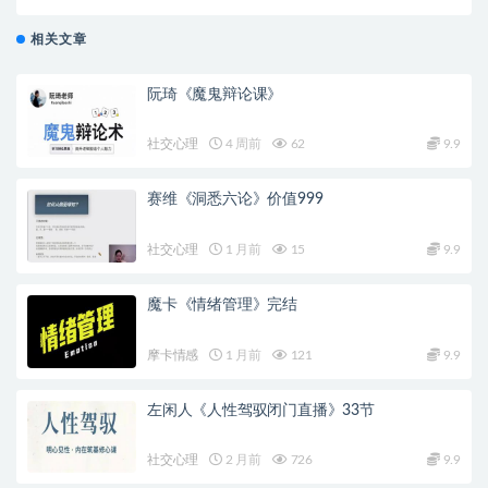
相关文章
阮琦《魔鬼辩论课》
社交心理
4 周前
62
9.9
赛维《洞悉六论》价值999
社交心理
1 月前
15
9.9
魔卡《情绪管理》完结
摩卡情感
1 月前
121
9.9
左闲人《人性驾驭闭门直播》33节
社交心理
2 月前
726
9.9