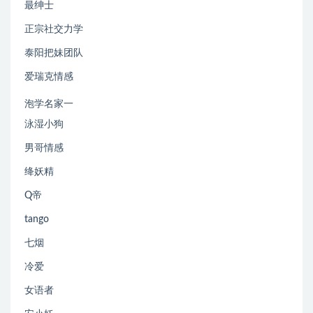
最绅士
正宗社交力学
泰阳把妹团队
爱瑞克情感
泡学名家一
泳湿小狗
男哥情感
绛妖精
Q帝
tango
七烟
冷爱
女语者