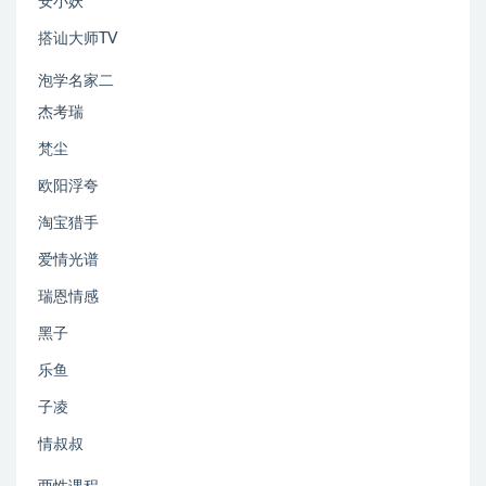
安小妖
搭讪大师TV
泡学名家二
杰考瑞
梵尘
欧阳浮夸
淘宝猎手
爱情光谱
瑞恩情感
黑子
乐鱼
子凌
情叔叔