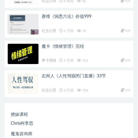
社交心理
4 周前
62
9.9
赛维《洞悉六论》价值999
社交心理
1 月前
15
9.9
魔卡《情绪管理》完结
摩卡情感
1 月前
121
9.9
左闲人《人性驾驭闭门直播》33节
社交心理
2 月前
726
9.9
撩妹课程
Chris柯李思
魔鬼咨询师