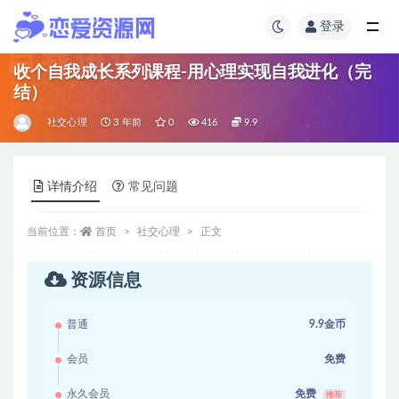
登录
收个自我成长系列课程-用心理实现自我进化（完
结）
社交心理
3 年前
0
416
9.9
详情介绍
常见问题
当前位置：
首页
社交心理
正文
资源信息
普通
9.9金币
会员
免费
永久会员
免费
推荐