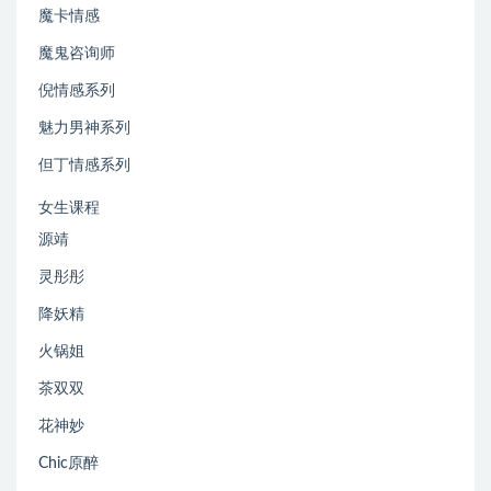
魔卡情感
魔鬼咨询师
倪情感系列
魅力男神系列
但丁情感系列
女生课程
源靖
灵彤彤
降妖精
火锅姐
茶双双
花神妙
Chic原醉