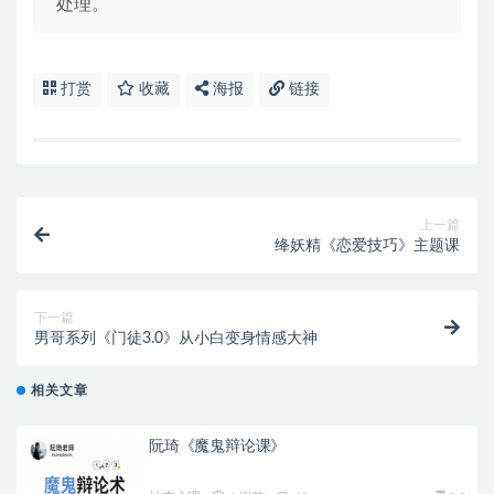
处理。
打赏
收藏
海报
链接
上一篇
绛妖精《恋爱技巧》主题课
下一篇
男哥系列《门徒3.0》从小白变身情感大神
相关文章
阮琦《魔鬼辩论课》