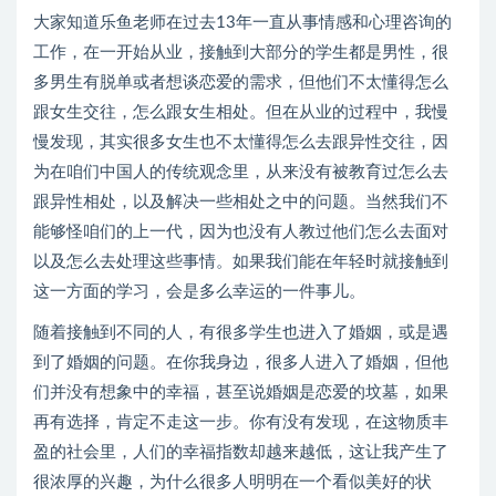
大家知道乐鱼老师在过去13年一直从事情感和心理咨询的
工作，在一开始从业，接触到大部分的学生都是男性，很
多男生有脱单或者想谈恋爱的需求，但他们不太懂得怎么
跟女生交往，怎么跟女生相处。但在从业的过程中，我慢
慢发现，其实很多女生也不太懂得怎么去跟异性交往，因
为在咱们中国人的传统观念里，从来没有被教育过怎么去
跟异性相处，以及解决一些相处之中的问题。当然我们不
能够怪咱们的上一代，因为也没有人教过他们怎么去面对
以及怎么去处理这些事情。如果我们能在年轻时就接触到
这一方面的学习，会是多么幸运的一件事儿。
随着接触到不同的人，有很多学生也进入了婚姻，或是遇
到了婚姻的问题。在你我身边，很多人进入了婚姻，但他
们并没有想象中的幸福，甚至说婚姻是恋爱的坟墓，如果
再有选择，肯定不走这一步。你有没有发现，在这物质丰
盈的社会里，人们的幸福指数却越来越低，这让我产生了
很浓厚的兴趣，为什么很多人明明在一个看似美好的状