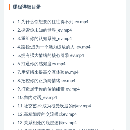
课程详细目录
1.为什么你想要的往往得不到 ev.mp4
2.探索你未知的世界_ev.mp4
3.重组你的认知系统_ev.mp4
4.路径:成为一个魅力绽放的人_ev.mp4
5.拥有强大情绪的核心引擎 ev.mp4
6.打通你的感知度ev.mp4
7.用情绪来提高交互体验ev.mp4
8.把控你的正负向情绪 ev.mp4
9.打造属于你的传输纽带 ev.mp4
10.向内对话_ev.mp4
11.社交艺术:成为很受欢迎的你ev.mp4
12.高精细度的交流模式ev.mp4
13.关系相处的底层逻辑ev.mp4