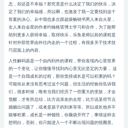
态，却还是不幸福？那究竟是什么决定了我们的快乐，决
定了我们的幸福感，所以啊，也激发了我一定要找到这个
答案的决心。从中我也多次跟超级畅销书男人来自火星，
女人来自金星的作者约翰格雷博士学习和合作，为了能帮
助到更多人获得幸福，取得快乐，乐鱼老师以前的课程是
针对外部世界由外往内走的一个过程，有很多关于技术技
巧层面上的内容。
人性解码器是一个由内到外的课程，带你发现内心里世界
的一个变化，让你慢慢寻找到内心里无比坚定的力量， 这
是一个自我成长的过程，那你觉得成长是可以积累的吗？
可能你从来没有思考过这个问题，但生活的经验你告诉我
们，很多时候，唯有当我们经历了一些重大的变故，才会
觉醒，才有所总结，比方说亲友的去世，比方说某些节点
婚姻出问题了，或者是孩子的到来等等。所以成长他并不
能够积累，成长是一种顿悟，你脑袋开窍了，事情这样去
想明白，否则，你只能进入一个不断出现问题的怪圈里。