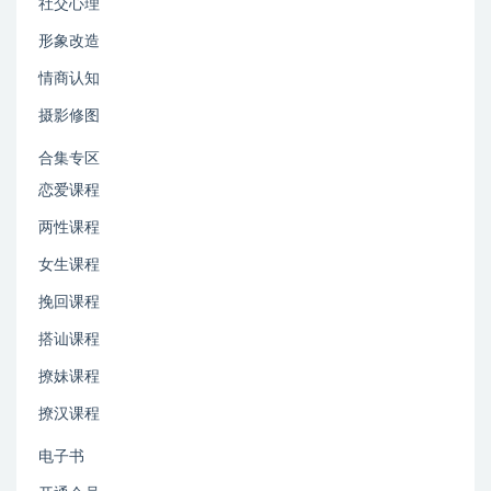
社交心理
形象改造
情商认知
摄影修图
合集专区
恋爱课程
两性课程
女生课程
挽回课程
搭讪课程
撩妹课程
撩汉课程
电子书