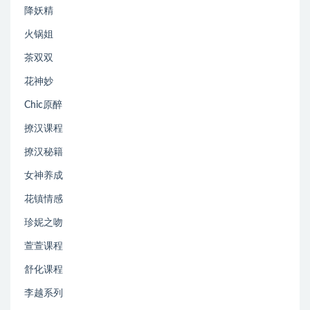
降妖精
火锅姐
茶双双
花神妙
Chic原醉
撩汉课程
撩汉秘籍
女神养成
花镇情感
珍妮之吻
萱萱课程
舒化课程
李越系列