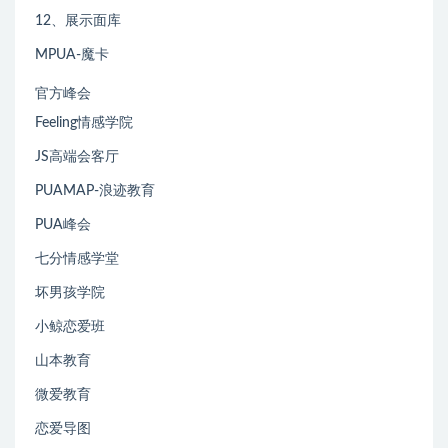
12、展示面库
MPUA-魔卡
官方峰会
Feeling情感学院
JS高端会客厅
PUAMAP-浪迹教育
PUA峰会
七分情感学堂
坏男孩学院
小鲸恋爱班
山本教育
微爱教育
恋爱导图