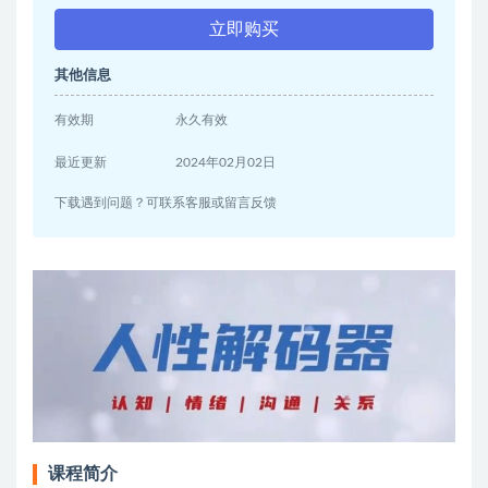
立即购买
其他信息
有效期
永久有效
最近更新
2024年02月02日
下载遇到问题？可联系客服或留言反馈
课程简介