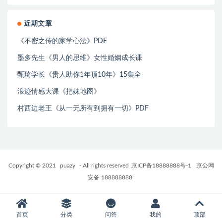
近期文章
《不密之传的家学心法》PDF
墨多先生《男人的思维》女性婚姻成长课
甄琦学长《贵人助你1年顶10年》15集全
浪迹情感大课《把妹地图》
村西边老王《从一无所有到拥有一切》PDF
Copyright © 2021
puazy
- All rights reserved
京ICP备18888888号-1
京公网
安备 188888888
首页
分类
问答
我的
顶部