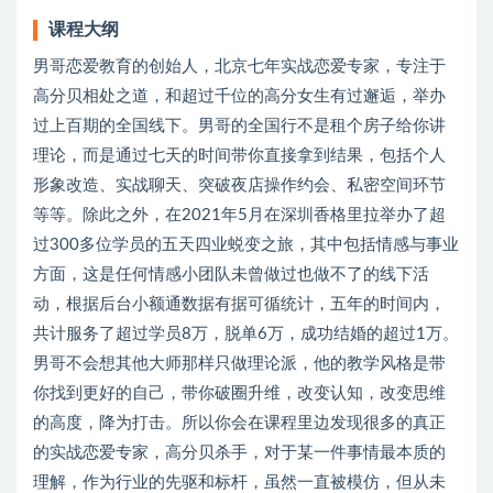
课程大纲
男哥恋爱教育的创始人，北京七年实战恋爱专家，专注于
高分贝相处之道，和超过千位的高分女生有过邂逅，举办
过上百期的全国线下。男哥的全国行不是租个房子给你讲
理论，而是通过七天的时间带你直接拿到结果，包括个人
形象改造、实战聊天、突破夜店操作约会、私密空间环节
等等。除此之外，在2021年5月在深圳香格里拉举办了超
过300多位学员的五天四业蜕变之旅，其中包括情感与事业
方面，这是任何情感小团队未曾做过也做不了的线下活
动，根据后台小额通数据有据可循统计，五年的时间内，
共计服务了超过学员8万，脱单6万，成功结婚的超过1万。
男哥不会想其他大师那样只做理论派，他的教学风格是带
你找到更好的自己，带你破圈升维，改变认知，改变思维
的高度，降为打击。所以你会在课程里边发现很多的真正
的实战恋爱专家，高分贝杀手，对于某一件事情最本质的
理解，作为行业的先驱和标杆，虽然一直被模仿，但从未