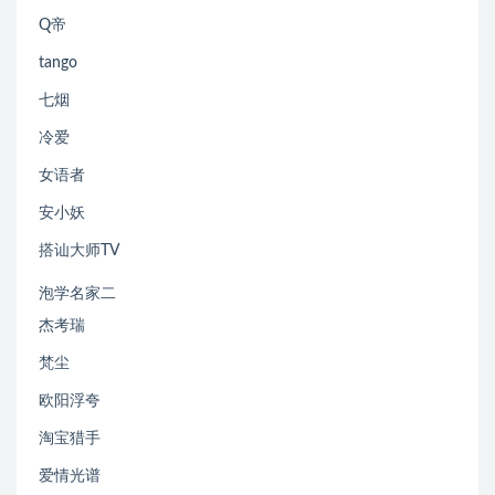
Q帝
tango
七烟
冷爱
女语者
安小妖
搭讪大师TV
泡学名家二
杰考瑞
梵尘
欧阳浮夸
淘宝猎手
爱情光谱