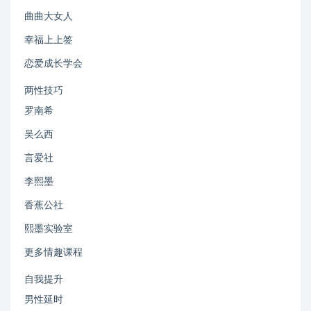
曲曲大女人
幸福上上签
恋爱成长学会
两性技巧
罗南希
吴么西
言爱社
李熙墨
香蕉公社
熙墨实验室
更多情趣课程
自我提升
男性延时