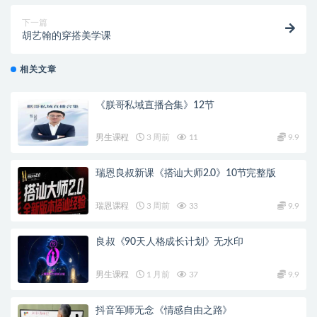
下一篇
胡艺翰的穿搭美学课
相关文章
《朕哥私域直播合集》12节
男生课程
3 周前
11
9.9
瑞恩良叔新课《搭讪大师2.0》10节完整版
瑞恩课程
3 周前
33
9.9
良叔《90天人格成长计划》无水印
男生课程
1 月前
37
9.9
抖音军师无念《情感自由之路》