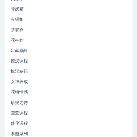
降妖精
火锅姐
茶双双
花神妙
Chic原醉
撩汉课程
撩汉秘籍
女神养成
花镇情感
珍妮之吻
萱萱课程
舒化课程
李越系列