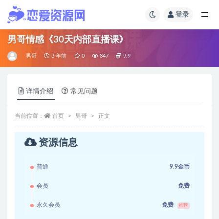
登录
男哥情感《30天内部直播课》
男哥
3 年前
0
847
9.9
详情介绍
常见问题
当前位置：
首页
男哥
正文
资源信息
普通
9.9金币
会员
免费
永久会员
免费
推荐