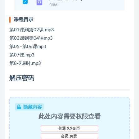
课程目录
第01课到第02课.mp3
第03课到第04课mp3
第05–第06课mp3
第07课.mp3
第8-9课时.mp3
解压密码
隐藏内容
此处内容需要权限查看
普通
9.9金币
会员
免费