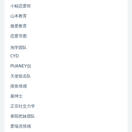
小鲸恋爱班
山本教育
微爱教育
恋爱导图
泡学团队
CYD
PUANEY倪
天使狙击队
摸鱼情感
最绅士
正宗社交力学
泰阳把妹团队
爱瑞克情感