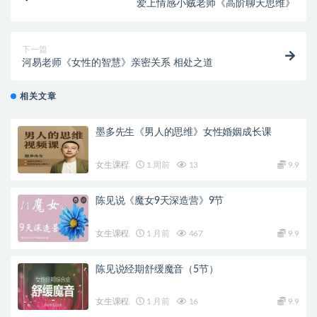
爱上情感小贼老师《高阶聊天思维》
下一篇
河易老师《女性的智慧》亲密关系 相处之道
相关文章
墨多先生《男人的思维》女性婚姻成长课
女生课程
1 周前
13
9.9
陈见说《魔女9天深造营》9节
女生课程
1 月前
467
9.9
陈见说经期舒缓魔音（5节）
女生课程
1 月前
16
9.9