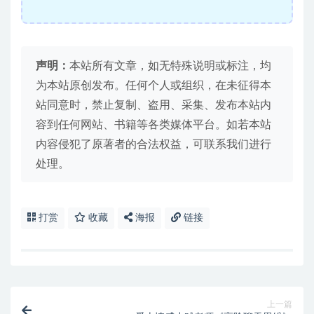
声明：
本站所有文章，如无特殊说明或标注，均
为本站原创发布。任何个人或组织，在未征得本
站同意时，禁止复制、盗用、采集、发布本站内
容到任何网站、书籍等各类媒体平台。如若本站
内容侵犯了原著者的合法权益，可联系我们进行
处理。
打赏
收藏
海报
链接
上一篇