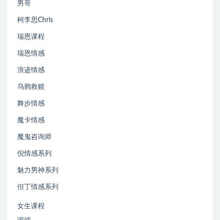
男哥
柯李思Chris
瑞恩课程
瑞恩情感
浪迹情感
乌鸦救赎
舞步情感
魔卡情感
魔鬼咨询师
倪情感系列
魅力男神系列
但丁情感系列
女生课程