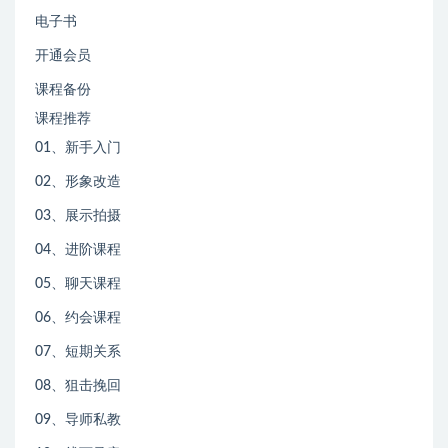
电子书
开通会员
课程备份
课程推荐
01、新手入门
02、形象改造
03、展示拍摄
04、进阶课程
05、聊天课程
06、约会课程
07、短期关系
08、狙击挽回
09、导师私教