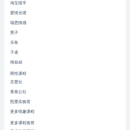
淘宝猎手
爱情光谱
瑞恩情感
黑子
乐鱼
子凌
情叔叔
两性课程
言爱社
香蕉公社
熙墨实验室
更多情趣课程
更多课程推荐