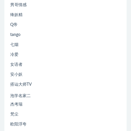
男哥情感
绛妖精
Q帝
tango
七烟
冷爱
女语者
安小妖
搭讪大师TV
泡学名家二
杰考瑞
梵尘
欧阳浮夸