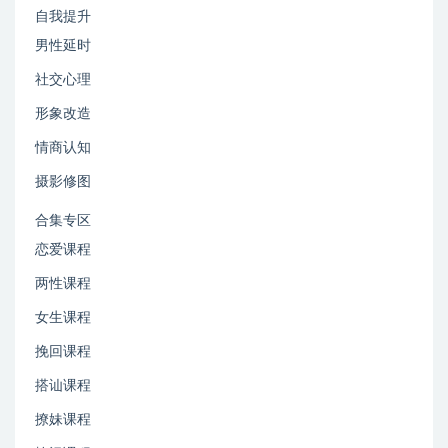
自我提升
男性延时
社交心理
形象改造
情商认知
摄影修图
合集专区
恋爱课程
两性课程
女生课程
挽回课程
搭讪课程
撩妹课程