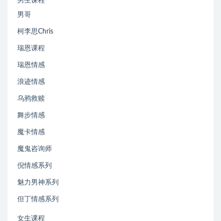
男生课程
男哥
柯李思Chris
瑞恩课程
瑞恩情感
浪迹情感
乌鸦救赎
舞步情感
魔卡情感
魔鬼咨询师
倪情感系列
魅力男神系列
但丁情感系列
女生课程