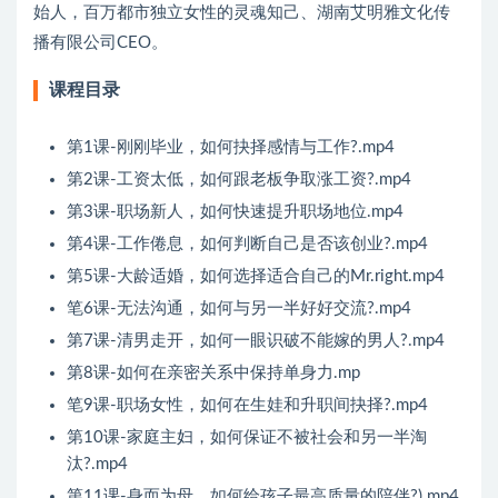
始人，百万都市独立女性的灵魂知己、湖南艾明雅文化传
播有限公司CEO。
课程目录
第1课-刚刚毕业，如何抉择感情与工作?.mp4
第2课-工资太低，如何跟老板争取涨工资?.mp4
第3课-职场新人，如何快速提升职场地位.mp4
第4课-工作倦息，如何判断自己是否该创业?.mp4
第5课-大龄适婚，如何选择适合自己的Mr.right.mp4
笔6课-无法沟通，如何与另一半好好交流?.mp4
第7课-清男走开，如何一眼识破不能嫁的男人?.mp4
第8课-如何在亲密关系中保持单身力.mp
笔9课-职场女性，如何在生娃和升职间抉择?.mp4
第10课-家庭主妇，如何保证不被社会和另一半淘
汰?.mp4
第11课-身而为母，如何给孩子最高质量的陪伴?).mp4