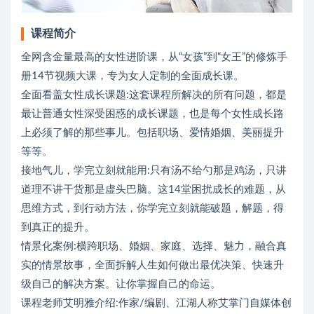
课程简介
全网含金量最高的女性进阶课，从“女孩”到“女王”的修炼手
册14节视频大课，专为女人定制的全面成长课。
全面看盖女性成长课题:这套课程所解决的所有问题，都是
最让普通女性深受困惑的成长课题，也是每个女性成长路
上必须了解的那些事儿。包括职场、爱情婚姻、美丽提升
等等。
接地气儿，学完立刻就能用:只有汤不给勺那是鸡汤，只讲
道理不讲干货那是虚头巴脑。这14堂困扰成长的难题，从
思维方式，到行动方法，你学完立刻就能破题，解题，得
到真正的提升。
情景化案例:横跨职场、婚姻、家庭、选择、魅力，融合真
实的情景故事，全面拆解人生如何做出最优决策、快速升
级自己的解决方案。让你掌握自己的命运。
课程老师艾明雅介绍:作家/编剧、江湖人称艾掌门自媒体创