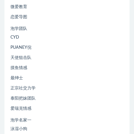
微爱教育
恋爱导图
泡学团队
CYD
PUANEY倪
天使狙击队
摸鱼情感
最绅士
正宗社交力学
泰阳把妹团队
爱瑞克情感
泡学名家一
泳湿小狗