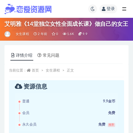
登录
艾明雅《14堂独立女性全面成长课》做自己的女王
女生课程
2 年前
0
1.6K
9.9
详情介绍
常见问题
当前位置：
首页
女生课程
正文
资源信息
普通
9.9金币
会员
免费
永久会员
免费
推荐