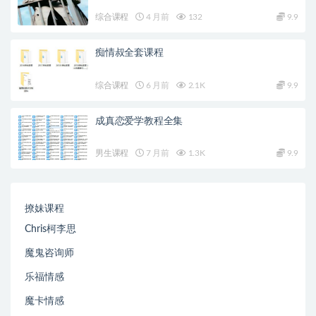
综合课程
4 月前
132
9.9
痴情叔全套课程
综合课程
6 月前
2.1K
9.9
成真恋爱学教程全集
男生课程
7 月前
1.3K
9.9
撩妹课程
Chris柯李思
魔鬼咨询师
乐福情感
魔卡情感