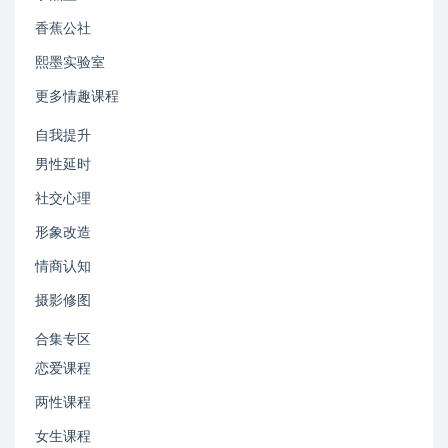
香蕉公社
熙墨实验室
更多情趣课程
自我提升
男性延时
社交心理
形象改造
情商认知
摄影修图
合集专区
恋爱课程
两性课程
女生课程