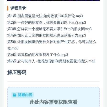
课程目录
第1课:朋友圈复活大法:如何收获100条评论.mp3
第2课:一条好的朋友圈，你需要做到以下三点.mp3
第3课:怎样发一个能够毫不费力吸引到ta的朋友圈mp3
第4课:如何让日常的朋友园展示也充满吸引力.mp3
第5课:让朋友园里的男神女神对你产生好感，你可以这么
做.mp3
第6课:高逼格的朋友圈都发了什么.mp3
第7课:恋与制作人–校花教你如何用朋友圈花式擦汉.mp3
解压密码
隐藏内容
此处内容需要权限查看