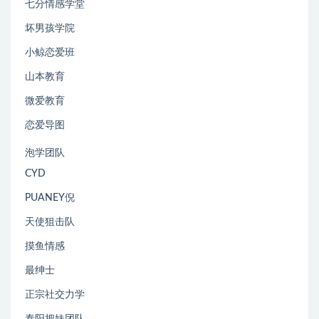
七分情感学堂
坏男孩学院
小鲸恋爱班
山本教育
微爱教育
恋爱导图
泡学团队
CYD
PUANEY倪
天使狙击队
摸鱼情感
最绅士
正宗社交力学