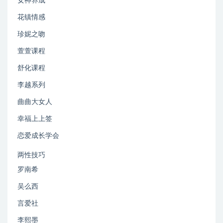
女神养成
花镇情感
珍妮之吻
萱萱课程
舒化课程
李越系列
曲曲大女人
幸福上上签
恋爱成长学会
两性技巧
罗南希
吴么西
言爱社
李熙墨