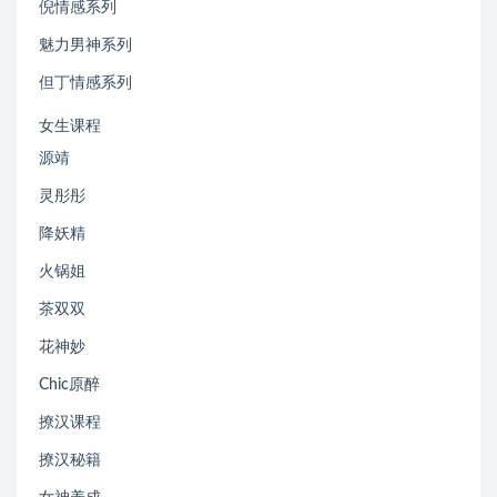
倪情感系列
魅力男神系列
但丁情感系列
女生课程
源靖
灵彤彤
降妖精
火锅姐
茶双双
花神妙
Chic原醉
撩汉课程
撩汉秘籍