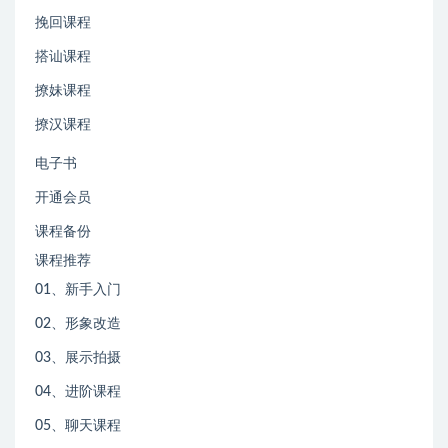
挽回课程
搭讪课程
撩妹课程
撩汉课程
电子书
开通会员
课程备份
课程推荐
01、新手入门
02、形象改造
03、展示拍摄
04、进阶课程
05、聊天课程