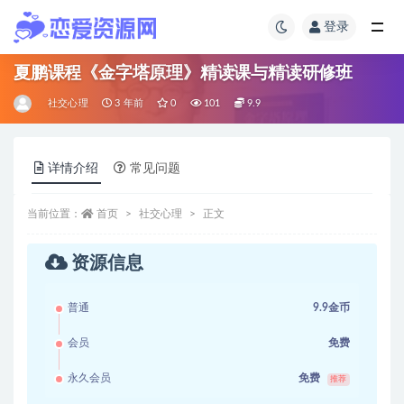
登录
夏鹏课程《金字塔原理》精读课与精读研修班
社交心理
3 年前
0
101
9.9
详情介绍
常见问题
当前位置：
首页
社交心理
正文
资源信息
普通
9.9金币
会员
免费
永久会员
免费
推荐