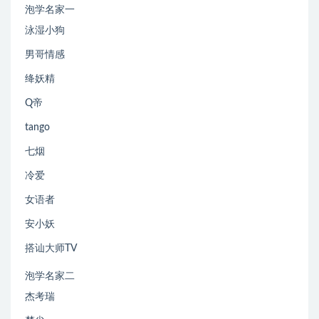
泡学名家一
泳湿小狗
男哥情感
绛妖精
Q帝
tango
七烟
冷爱
女语者
安小妖
搭讪大师TV
泡学名家二
杰考瑞