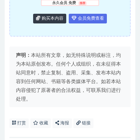
永久会员
免费
推荐
购买本内容
会员免费查看
声明：
本站所有文章，如无特殊说明或标注，均
为本站原创发布。任何个人或组织，在未征得本
站同意时，禁止复制、盗用、采集、发布本站内
容到任何网站、书籍等各类媒体平台。如若本站
内容侵犯了原著者的合法权益，可联系我们进行
处理。
打赏
收藏
海报
链接