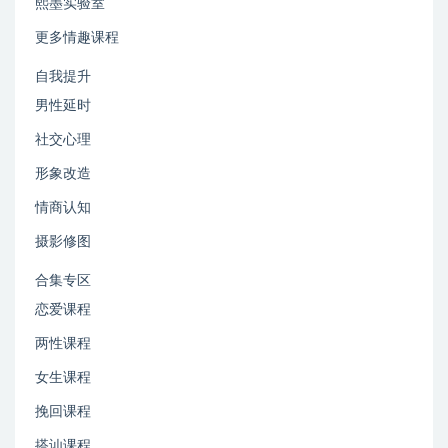
熙墨实验室
更多情趣课程
自我提升
男性延时
社交心理
形象改造
情商认知
摄影修图
合集专区
恋爱课程
两性课程
女生课程
挽回课程
搭讪课程