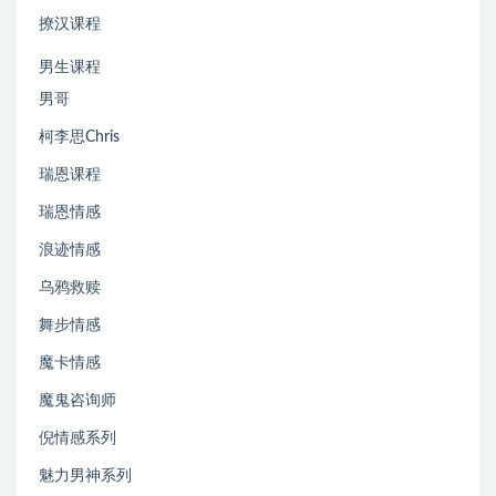
撩汉课程
男生课程
男哥
柯李思Chris
瑞恩课程
瑞恩情感
浪迹情感
乌鸦救赎
舞步情感
魔卡情感
魔鬼咨询师
倪情感系列
魅力男神系列