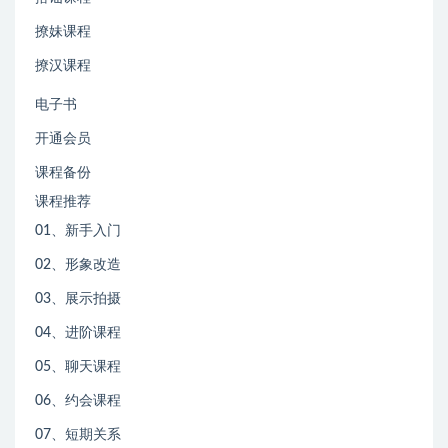
撩妹课程
撩汉课程
电子书
开通会员
课程备份
课程推荐
01、新手入门
02、形象改造
03、展示拍摄
04、进阶课程
05、聊天课程
06、约会课程
07、短期关系