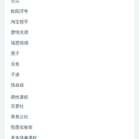
梵尘
欧阳浮夸
淘宝猎手
爱情光谱
瑞恩情感
黑子
乐鱼
子凌
情叔叔
两性课程
言爱社
香蕉公社
熙墨实验室
更多情趣课程