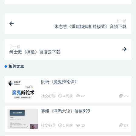
上一篇
朱志慧《重建婚姻相处模式》音频下载
下一篇
绅士派《撩道》百度云下载
相关文章
阮琦《魔鬼辩论课》
社交心理
4 周前
62
9.9
赛维《洞悉六论》价值999
社交心理
1 月前
15
9.9