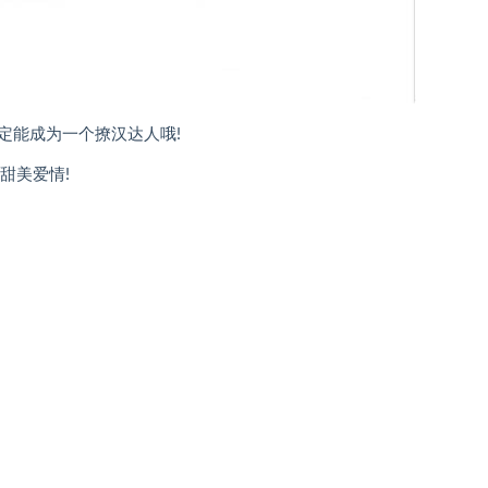
定能成为一个撩汉达人哦!
甜美爱情!