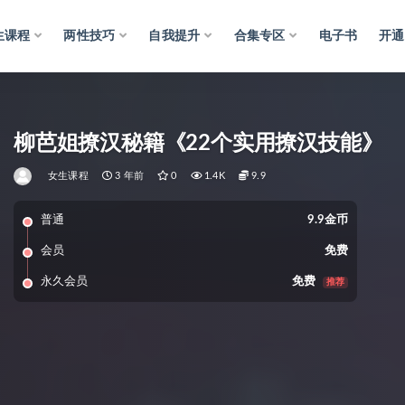
生课程
两性技巧
自我提升
合集专区
电子书
开通
柳芭姐撩汉秘籍《22个实用撩汉技能》
女生课程
3 年前
0
1.4K
9.9
普通
9.9金币
会员
免费
永久会员
免费
推荐