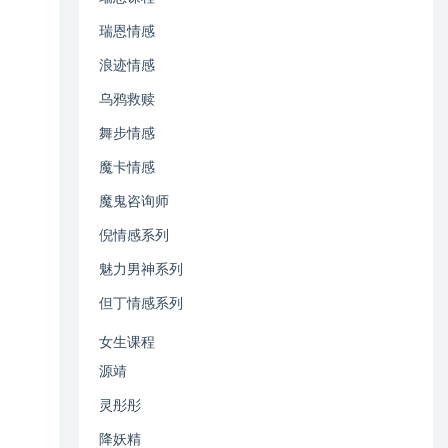
瑞恩情感
浪迹情感
乌鸦救赎
舞步情感
魔卡情感
魔鬼咨询师
倪情感系列
魅力男神系列
但丁情感系列
女生课程
源靖
灵彤彤
降妖精