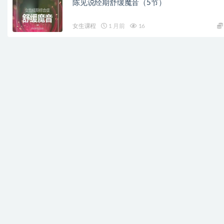
陈见说经期舒缓魔音（5节）
女生课程
1 月前
16