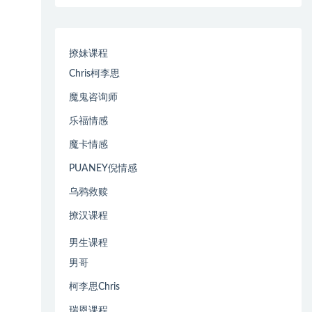
撩妹课程
Chris柯李思
魔鬼咨询师
乐福情感
魔卡情感
PUANEY倪情感
乌鸦救赎
撩汉课程
男生课程
男哥
柯李思Chris
瑞恩课程