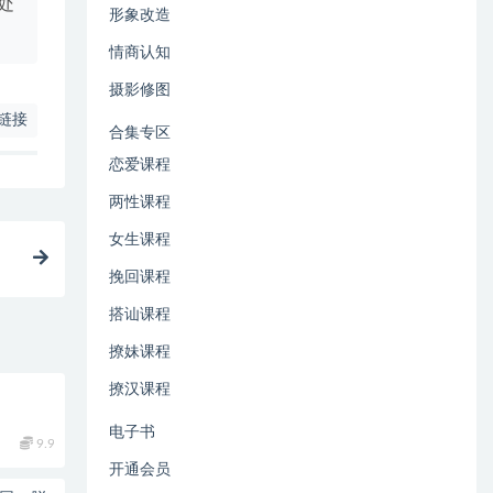
处
形象改造
情商认知
摄影修图
链接
合集专区
恋爱课程
两性课程
女生课程
挽回课程
搭讪课程
撩妹课程
撩汉课程
电子书
9.9
开通会员