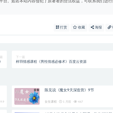
平台。如若本站内容侵犯了原著者的合法权益，可联系我们进行
打赏
收藏
海报
篇
下一篇
》
梓羽情感课程《男性情感必修术》百度云资源
陈见说《魔女9天深造营》9节
9.9
女生课程
1 月前
467