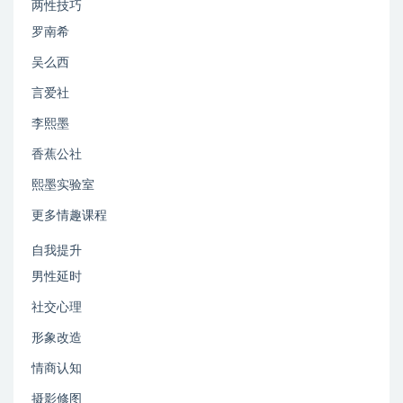
两性技巧
罗南希
吴么西
言爱社
李熙墨
香蕉公社
熙墨实验室
更多情趣课程
自我提升
男性延时
社交心理
形象改造
情商认知
摄影修图