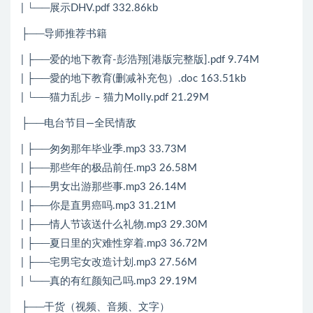
| └──展示DHV.pdf 332.86kb
├──导师推荐书籍
| ├──爱的地下教育-彭浩翔[港版完整版].pdf 9.74M
| ├──愛的地下教育(删减补充包）.doc 163.51kb
| └──猫力乱步 – 猫力Molly.pdf 21.29M
├──电台节目—全民情敌
| ├──匆匆那年毕业季.mp3 33.73M
| ├──那些年的极品前任.mp3 26.58M
| ├──男女出游那些事.mp3 26.14M
| ├──你是直男癌吗.mp3 31.21M
| ├──情人节该送什么礼物.mp3 29.30M
| ├──夏日里的灾难性穿着.mp3 36.72M
| ├──宅男宅女改造计划.mp3 27.56M
| └──真的有红颜知己吗.mp3 29.19M
├──干货（视频、音频、文字）