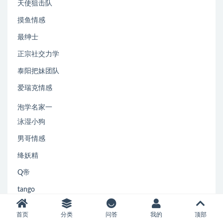
天使狙击队
摸鱼情感
最绅士
正宗社交力学
泰阳把妹团队
爱瑞克情感
泡学名家一
泳湿小狗
男哥情感
绛妖精
Q帝
tango
七烟
首页
分类
问答
我的
顶部