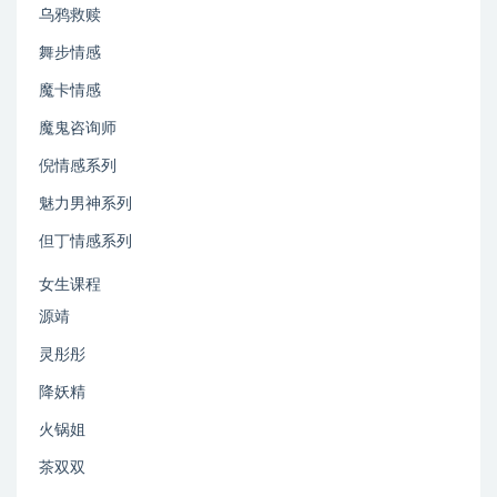
乌鸦救赎
舞步情感
魔卡情感
魔鬼咨询师
倪情感系列
魅力男神系列
但丁情感系列
女生课程
源靖
灵彤彤
降妖精
火锅姐
茶双双