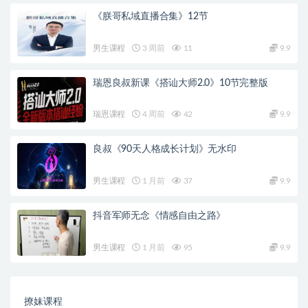
《朕哥私域直播合集》12节
男生课程
3 周前
11
9.9
瑞恩良叔新课《搭讪大师2.0》10节完整版
瑞恩课程
4 周前
42
9.9
良叔《90天人格成长计划》无水印
男生课程
1 月前
37
9.9
抖音军师无念《情感自由之路》
男生课程
1 月前
95
9.9
撩妹课程