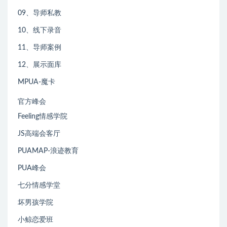
09、导师私教
10、线下录音
11、导师案例
12、展示面库
MPUA-魔卡
官方峰会
Feeling情感学院
JS高端会客厅
PUAMAP-浪迹教育
PUA峰会
七分情感学堂
坏男孩学院
小鲸恋爱班