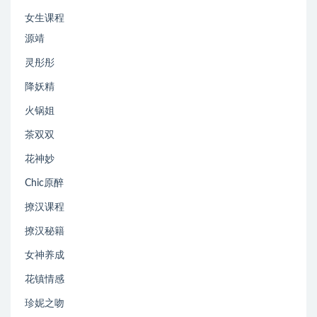
女生课程
源靖
灵彤彤
降妖精
火锅姐
茶双双
花神妙
Chic原醉
撩汉课程
撩汉秘籍
女神养成
花镇情感
珍妮之吻