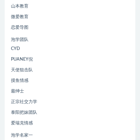
山本教育
微爱教育
恋爱导图
泡学团队
CYD
PUANEY倪
天使狙击队
摸鱼情感
最绅士
正宗社交力学
泰阳把妹团队
爱瑞克情感
泡学名家一