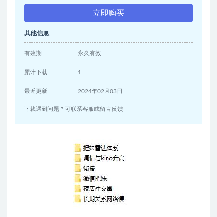
立即购买
其他信息
有效期
永久有效
累计下载
1
最近更新
2024年02月03日
下载遇到问题？可联系客服或留言反馈