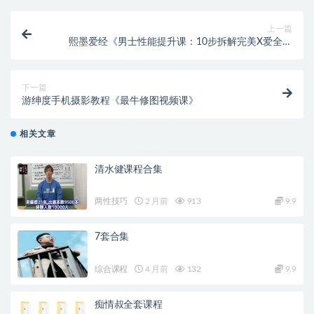
上一篇
熙墨爱经《男士性能提升课：10步拆解完美X爱全流
程》
下一篇
游绅度手机摄影教程《最牛修图视频课》
相关文章
清水健课程合集
两性技巧
2 月前
913
9.9
7套合集
综合课程
4 月前
132
9.9
痴情叔全套课程