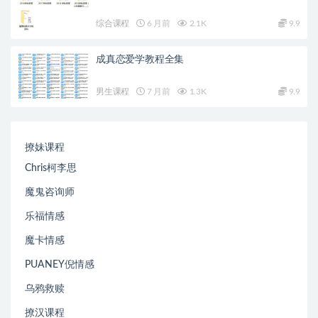
综合课程
6 月前
2.1K
9.9
成真恋爱学教程全集
男生课程
7 月前
1.3K
9.9
撩妹课程
Chris柯李思
魔鬼咨询师
乐福情感
魔卡情感
PUANEY倪情感
乌鸦救赎
撩汉课程