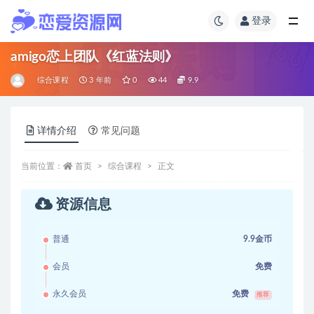
登录
amigo恋上团队《红蓝法则》
综合课程
3 年前
0
44
9.9
详情介绍
常见问题
当前位置：
首页
综合课程
正文
资源信息
普通
9.9金币
会员
免费
永久会员
免费
推荐