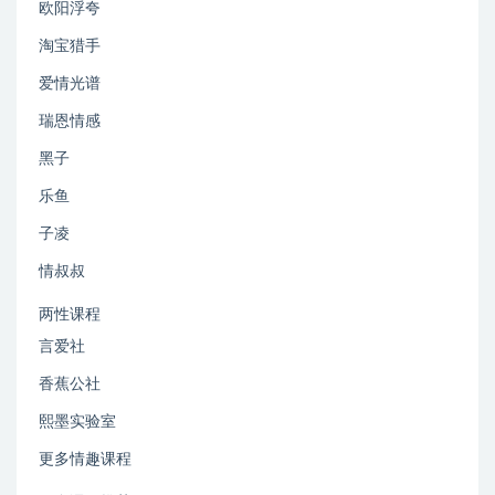
欧阳浮夸
淘宝猎手
爱情光谱
瑞恩情感
黑子
乐鱼
子凌
情叔叔
两性课程
言爱社
香蕉公社
熙墨实验室
更多情趣课程