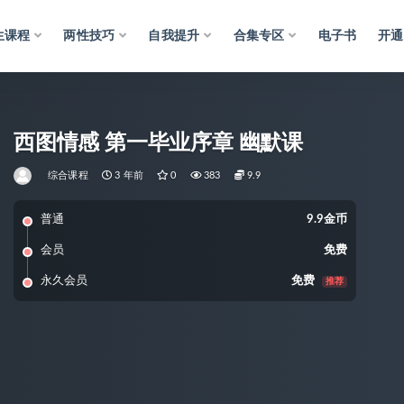
生课程
两性技巧
自我提升
合集专区
电子书
开通
西图情感 第一毕业序章 幽默课
综合课程
3 年前
0
383
9.9
普通
9.9金币
会员
免费
永久会员
免费
推荐