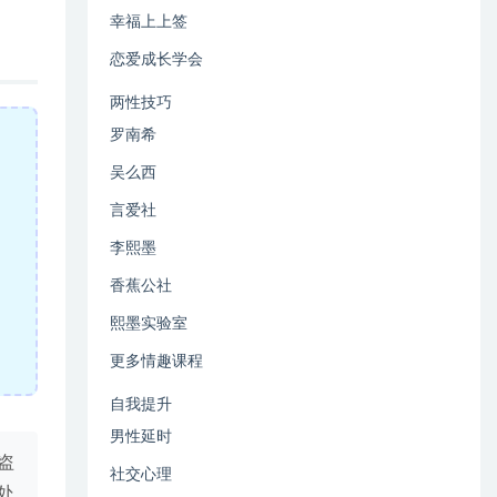
幸福上上签
恋爱成长学会
两性技巧
罗南希
吴么西
言爱社
李熙墨
香蕉公社
熙墨实验室
更多情趣课程
自我提升
男性延时
盗
社交心理
处