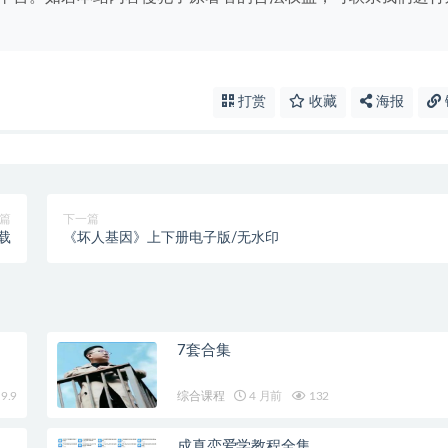
打赏
收藏
海报
篇
下一篇
载
《坏人基因》上下册电子版/无水印
7套合集
9.9
综合课程
4 月前
132
成真恋爱学教程全集