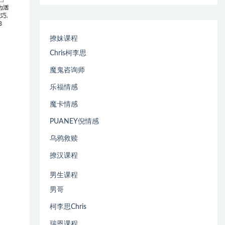
撩妹课程
Chris柯李思
魔鬼咨询师
乐福情感
魔卡情感
PUANEY倪情感
乌鸦救赎
撩汉课程
男生课程
男哥
柯李思Chris
瑞恩课程