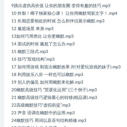
9跳出虚伪高价值 让你的朋友圈 变得有趣的技巧.mp3
10 炸裂！椰子独家核心课！ 让你用幽默驾驭文字！.mp4
11 长期恋爱相处的时候 怎么和伴侣展示幽默.mp3
12 尴尬场景 单身.mp3
13如何巧用类比 让你更幽默.mp3
14 面试的时候 尴尬了怎么办.mp3
15 幽默三段式.mp3
16 技巧“双线结构”.mp3
17 如何用游戏 制造出幽默效果 (针对爱玩游戏的妹子).mp3
18 利用娱乐八卦 一样也可以幽默.mp3
19 别人的偏见 如何用幽默来化解.mp3
20幽默高级技巧 “荒谬化运用” (三个例子).mp3
21 幽默高级技巧逻辑重心的转移(精品课).mp3
22高级幽默技巧“虚拟前提”.mp3
23 声音 语调在幽默中的运用.mp3
24幽默技巧 用词以及语句结构精修.mp3