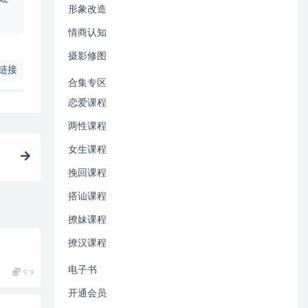
形象改造
情商认知
摄影修图
链接
合集专区
恋爱课程
两性课程
女生课程
挽回课程
搭讪课程
撩妹课程
撩汉课程
电子书
9.9
开通会员