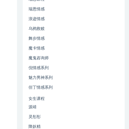
瑞恩情感
浪迹情感
乌鸦救赎
舞步情感
魔卡情感
魔鬼咨询师
倪情感系列
魅力男神系列
但丁情感系列
女生课程
源靖
灵彤彤
降妖精