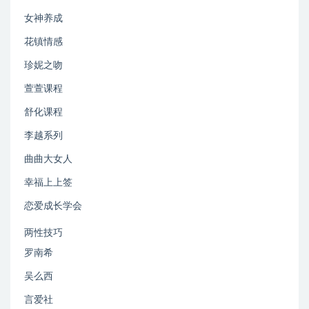
女神养成
花镇情感
珍妮之吻
萱萱课程
舒化课程
李越系列
曲曲大女人
幸福上上签
恋爱成长学会
两性技巧
罗南希
吴么西
言爱社