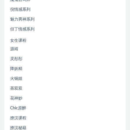
倪情感系列
魅力男神系列
但丁情感系列
女生课程
源靖
灵彤彤
降妖精
火锅姐
茶双双
花神妙
Chic原醉
撩汉课程
撩汉秘籍