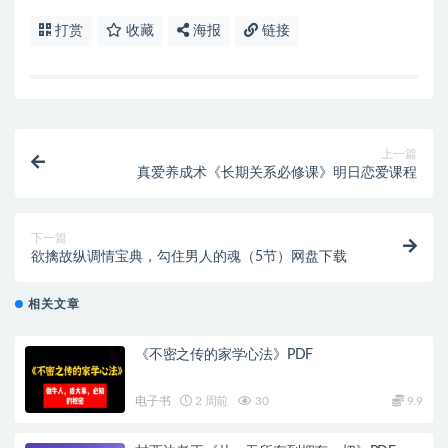
打赏
收藏
海报
链接
上一篇
真爱养成术《长期关系必修课》明日恋爱课程
下一篇
欲擒故纵调情宝典，勾住男人的魂（5节）网盘下载
相关文章
《不密之传的家学心法》PDF
电子书
2 周前
30
9.9