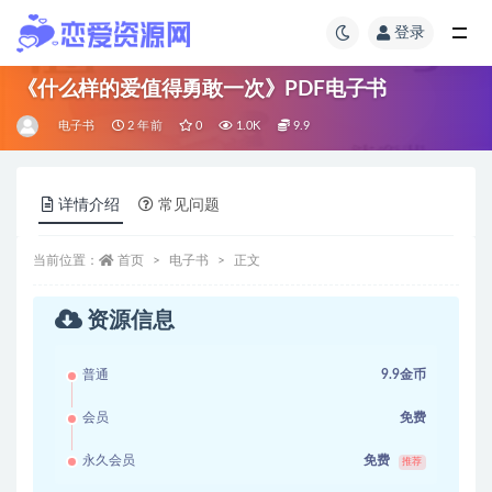
登录
《什么样的爱值得勇敢一次》PDF电子书
电子书
2 年前
0
1.0K
9.9
详情介绍
常见问题
当前位置：
首页
电子书
正文
资源信息
普通
9.9金币
会员
免费
永久会员
免费
推荐