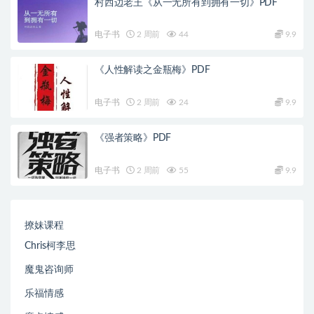
村西边老王《从一无所有到拥有一切》PDF
电子书
2 周前
44
9.9
《人性解读之金瓶梅》PDF
电子书
2 周前
24
9.9
《强者策略》PDF
电子书
2 周前
55
9.9
撩妹课程
Chris柯李思
魔鬼咨询师
乐福情感