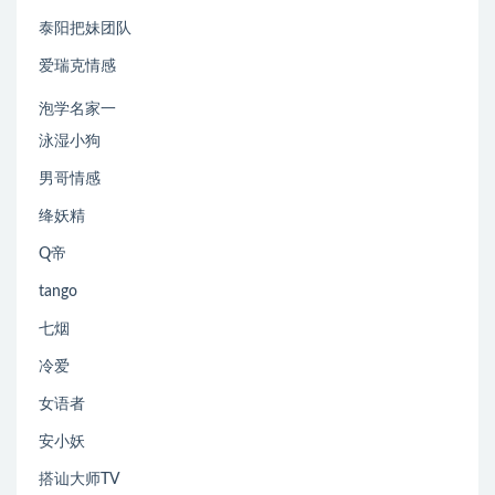
泰阳把妹团队
爱瑞克情感
泡学名家一
泳湿小狗
男哥情感
绛妖精
Q帝
tango
七烟
冷爱
女语者
安小妖
搭讪大师TV