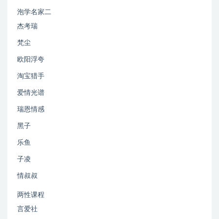
泡学名家二
杰考瑞
梵尘
欧阳浮夸
淘宝猎手
爱情光谱
瑞恩情感
黑子
乐鱼
子凌
情叔叔
两性课程
言爱社