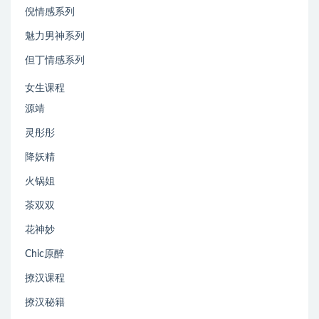
倪情感系列
魅力男神系列
但丁情感系列
女生课程
源靖
灵彤彤
降妖精
火锅姐
茶双双
花神妙
Chic原醉
撩汉课程
撩汉秘籍