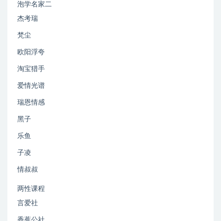
泡学名家二
杰考瑞
梵尘
欧阳浮夸
淘宝猎手
爱情光谱
瑞恩情感
黑子
乐鱼
子凌
情叔叔
两性课程
言爱社
香蕉公社