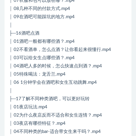
│ 07衣服和包可以放在哪？.mp4
│ 08几种不同的付款方式.mp4
│ 09在酒吧可能踩坑的地方.mp4
│
├─16酒吧点酒
│ 01酒吧一般都有哪些酒？.mp4
│ 02不看酒单，怎么点酒？让你看起来很懂行.mp4
│ 03可以给女生点哪些酒？.mp4
│ 04酒吧人多的时候，怎么快速点到酒？.mp4
│ 05特殊喝法：龙舌兰.mp4
│ 06 1分钟学会在酒吧和女生互动跳舞.mp4
│
├─17了解不同种类酒吧，可以更好玩转
│ 01夜店玩法.mp4
│ 02为什么夜店反而不适合和女生连情？.mp4
│ 03夜店有哪些特征？.mp4
│ 04不同种类的bar-适合带女生来干吗？.mp4