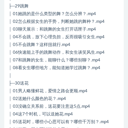
├─29跳舞
│ 01她跳的是什么类型的舞？怎么分辨？.mp4
│ 02怎么根据女生的手势，判断她跳的舞种？.mp4
│ 03聊天展示：和跳舞的女生打开话匣子.mp4
│ 04不会跳，放下心理负担，反而很吸引女生.mp4
│ 05不会跳舞？这样扭就行.mp4
│ 06快速能上手的跳舞动作，和女生谈笑风生.mp4
│ 07和跳舞的女生，能聊什么？哪些别聊？.mp4
│ 08看女生哪些地方，能知道她学过跳舞？.mp4
│
├─30送花
│ 01男人略懂鲜花，爱情之路会更顺.mp4
│ 02送她什么颜色的花？.mp4
│ 03没确立关系前，送花要注意这5点.mp4
│ 04这7个时机，可以送她花.mp4
│ 05送花时，哪些小心思可以有？哪些千万别？.mp4