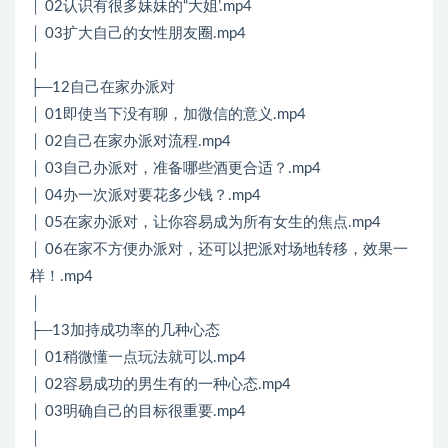
│ 02认识有很多妹妹的“大姐’.mp4
│ 03扩大自己的女性朋友圈.mp4
│
├─12自己在家办派对
│ 01即使当下没有聊，加微信的意义.mp4
│ 02自己在家办派对流程.mp4
│ 03自己办派对，准备哪些酒更合适？.mp4
│ 04办一次派对要花多少钱？.mp4
│ 05在家办派对，让你容易成为所有女生的焦点.mp4
│ 06在家不方便办派对，还可以把派对场地转移，效果一
样！.mp4
│
├─13加持成功率的几种心态
│ 01稍微懂一点玩法就可以.mp4
│ 02容易成功的男生有的一种心态.mp4
│ 03明确自己的目标很重要.mp4
│