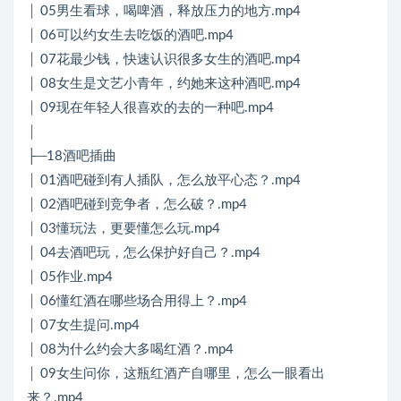
│ 05男生看球，喝啤酒，释放压力的地方.mp4
│ 06可以约女生去吃饭的酒吧.mp4
│ 07花最少钱，快速认识很多女生的酒吧.mp4
│ 08女生是文艺小青年，约她来这种酒吧.mp4
│ 09现在年轻人很喜欢的去的一种吧.mp4
│
├─18酒吧插曲
│ 01酒吧碰到有人插队，怎么放平心态？.mp4
│ 02酒吧碰到竞争者，怎么破？.mp4
│ 03懂玩法，更要懂怎么玩.mp4
│ 04去酒吧玩，怎么保护好自己？.mp4
│ 05作业.mp4
│ 06懂红酒在哪些场合用得上？.mp4
│ 07女生提问.mp4
│ 08为什么约会大多喝红酒？.mp4
│ 09女生问你，这瓶红酒产自哪里，怎么一眼看出
来？.mp4