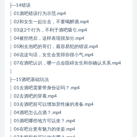
├─14错误
│ 01酒吧错误行为示范.mp4
│ 02和女生一起出去，不要喝醉酒.mp4
│ 03这2个行为，不利于酒吧吸引.mp4
│ 04被拒绝后，这样表现很加分.mp4
│ 05刚去泡吧的哥们，最容易犯的错误.mp4
│ 06说这句话，女生会觉得你很小气.mp4
│ 07在酒吧认识，哪一点会阻碍女生和你确认关系.mp4
│
├─15酒吧基础玩法
│ 01去酒吧需要带身份证吗？.mp4
│ 02去酒吧的穿着.mp4
│ 03去酒吧前可以增加异性缘的准备.mp4
│ 04酒吧怎么点酒？.mp4
│ 05酒吧哪些地方可以坐？.mp4
│ 06在吧台更有魅力的坐姿.mp4