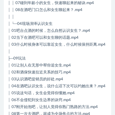
│ │ 07碰到年龄小的女生，快速聊起来的秘诀.mp4
│ │ 08在酒吧门口怎么和女生聊起来？.mp4
│ │
│ └─04现场演绎认识女生
│ 01吧台点酒的时候，怎么自然认识女生？.mp4
│ 02当下在酒吧可以和女生聊的话题.mp4
│ 03什么时候身体可以靠近女生，什么时候保持距离.mp4
│
├─09玩法
│ 01让别人在无形中帮你追女生.mp4
│ 02和酒保快速拉近关系的技巧.mp4
│ 03认识酒吧促销员的好处.mp4
│ 04在酒吧认识女生，说什么话下次可以约她出来？.mp4
│ 05说这句话，女生会觉得你懂她.mp4
│ 06不会侵犯到女生边界的诀窍.mp4
│ 07刚开始泡吧，让别人觉得你熟门熟路的方法.mp4
│ 08第一次去酒吧，就成为全场焦点的方法.mp4