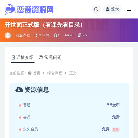
登录
开世面正式版（看课先看目录）
综合课程
3 年前
0
70
9.9
详情介绍
常见问题
当前位置：
首页
综合课程
正文
资源信息
普通
9.9金币
会员
免费
永久会员
免费
推荐