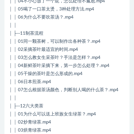
│ │ 04不小心放了一个屁，怎么处理不尴尬.mp4
│ │ 05喝了一口茶太烫，3种处理方法.mp4
│ │ 06为什么不要吹茶汤？.mp4
│ │
│ ├─11制茶流程
│ │ 01同一颗茶树，可以制作出各种茶？.mp4
│ │ 02采摘茶叶最适宜的时间.mp4
│ │ 03怎么教女生采茶叶？手法是怎样？.mp4
│ │ 04新鲜茶叶采摘下来，第一步怎么处理？.mp4
│ │ 05干燥的茶叶是怎么形成的.mp4
│ │ 06日本煎茶.mp4
│ │ 07怎么根据茶汤颜色，判断别人喝的什么茶？.mp4
│ │
│ ├─12六大类茶
│ │ 01为什么可以送上班族女生绿茶？.mp4
│ │ 02炒青绿茶.mp4
│ │ 03烘青绿茶.mp4