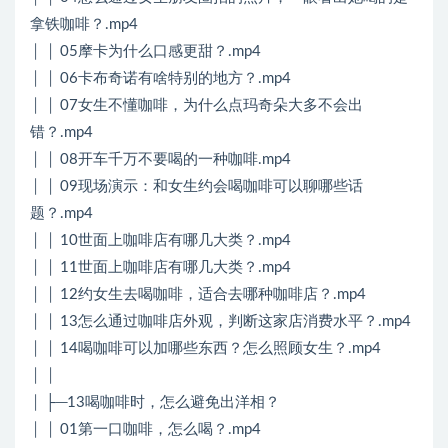
拿铁咖啡？.mp4
│ │ 05摩卡为什么口感更甜？.mp4
│ │ 06卡布奇诺有啥特别的地方？.mp4
│ │ 07女生不懂咖啡，为什么点玛奇朵大多不会出
错？.mp4
│ │ 08开车千万不要喝的一种咖啡.mp4
│ │ 09现场演示：和女生约会喝咖啡可以聊哪些话
题？.mp4
│ │ 10世面上咖啡店有哪几大类？.mp4
│ │ 11世面上咖啡店有哪几大类？.mp4
│ │ 12约女生去喝咖啡，适合去哪种咖啡店？.mp4
│ │ 13怎么通过咖啡店外观，判断这家店消费水平？.mp4
│ │ 14喝咖啡可以加哪些东西？怎么照顾女生？.mp4
│ │
│ ├─13喝咖啡时，怎么避免出洋相？
│ │ 01第一口咖啡，怎么喝？.mp4