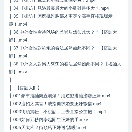
│ 33 【街訪】戴套和不戴套哪個更爽？.mp4
│ 34 【街访】見過最長最大的小雞雞是多大？.mp4
│ 35 【街訪】怎麽挑逗胸部才更爽？高手直接現場示
範！.mp4
│ 36 中外女性看待PUA的差異居然如此大？？【搭訕大
師】.mp4
│ 37 中外女性對約炮的看法居然如此不同？！【搭訕大
師】.mp4
│ 38 中外女人對男人SIZE的看法居然如此不同？【搭訕大
師】.mkv
│
├─【搭訕大師】
│ 001豪車搭訕簡直弱爆！用遊戲搭訕接吻正妹.mp4
│ 002這招太厲害！戒指糖求婚要正妹微信.mp4
│ 003街頭實驗：不說話，上去直接公主抱！.mp4
│ 004如何五秒內牽起陌生正妹的手.mkv
│ 005天太冷？街頭給正妹送“溫暖”.mp4