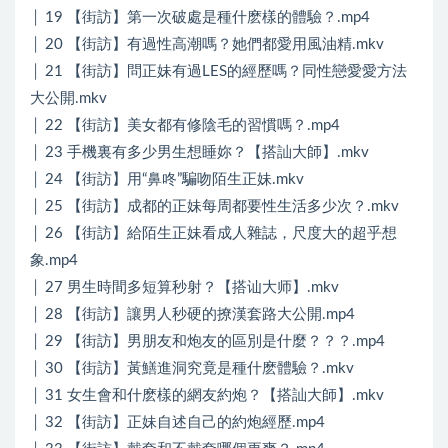
│ 19 【街訪】第一次破處是種什麽樣的體驗？.mp4
│ 20 【街訪】有過性高潮嗎？她們都愛用風油精.mkv
│ 21 【街訪】問正妹有過LES的經歷嗎？同性戀愛愛方法
大公開.mkv
│ 22 【街訪】美女都有修陰毛的習慣嗎？.mp4
│ 23 手機裏有多少男生想睡妳？【搭訕大師】.mkv
│ 24 【街訪】用“鼻咚”騙吻陌生正妹.mkv
│ 25 【街訪】成都的正妹每周都要性生活多少次？.mkv
│ 26 【街訪】給陌生正妹看成人雜誌，尺度大的超乎想
象.mp4
│ 27 男生時間多短算秒射？【搭讪大师】.mkv
│ 28 【街訪】讓男人秒硬的撩漢套路大公開.mp4
│ 29 【街訪】男朋友和炮友的區別是什麼？？？.mp4
│ 30 【街訪】黃鱔進洞究竟是種什麽體驗？.mkv
│ 31 女生會和什麽樣的網友約炮？【搭訕大師】.mkv
│ 32 【街訪】正妹自述自己的約炮經歷.mp4