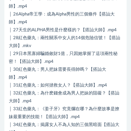
師】.mp4
│ 26Alpha帝王學：成為Alpha男性的三個條件【搭訕大
師】.mp4
│ 27天生的ALPHA男性是什麼樣的？【搭訕大師】.mp4
│ 28紅色藥丸：兩性關系中女人的14個危險信號！【搭訕
大師】.mkv
│ 29日本黑寡婦騙婚斂財1億，只因她掌握了這項兩性秘
密！【搭訕大師】.mp4
│ 30紅色藥丸：男人把妹需要長得帥嗎？【搭訕大
師】.mp4
│ 31紅色藥丸：如何拯救女人？【搭訕大師】.mp4
│ 32紅色藥丸：為什麽錢會成為男人把妹的阻礙？【搭訕
大師】.mp4
│ 33紅色藥丸：《姜子牙》究竟爛在哪？為什麼故事是撩
妹最重要的技能！【搭訕大師】.mp4
│ 34紅色藥丸：揭露女人不為人知的三個黑暗面【搭訕大