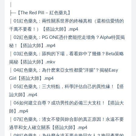
│
├─【The Red Pill – 紅色藥丸】
│ 01紅色藥丸：兩性關系世界的終極真相（還相信愛情的
千萬不要看！）【搭訕大師】.mp4
│ 02紅色藥丸：PG ONE憑什麽能挖走墻角？Alpha特質揭
秘！【搭訕大師】.mp4
│ 03紅色藥丸：舔狗的下場，看看妳中了幾條？Beta策略
揭秘【搭訕大師】.mkv
│ 04紅色藥丸：為什麽東亞女性都愛“洋腸”？揭秘Easy
Girl【搭訕大師】.mp4
│ 05紅色藥丸：三大特點，科學評估自己的異性緣！【搭
訕大師】.mp4
│ 06如何建立自尊？成功男性的必備三大支柱！【搭訕大
師】.mp4
│ 07紅色藥丸：渣女不發與妳合影的真正原因！永遠不要
過早和女人確立關系【搭訕大師】.mp4
│ 08紅色藥丸：為什麼永遠不要去挽回女人？挽回產業的