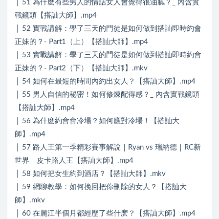
│ 51 為什麽有些男人的情話女人會覺得很油膩？_ 內含實
戰鏡頭【搭訕大師】.mp4
│ 52 實戰講解：學了三天的門徒是如何做到搭訕即時約會
正妹的？- Part1（上）【搭訕大師】.mp4
│ 53 實戰講解：學了三天的門徒是如何做到搭訕即時約會
正妹的？- Part2（下）【搭訕大師】.mkv
│ 54 如何在最短的時間內約出女人？【搭訕大師】.mp4
│ 55 男人自信的秘密！如何修煉配得感？_ 內含實戰鏡頭
【搭訕大師】.mp4
│ 56 為什麽約會會冷場？如何應對冷場！【搭訕大
師】.mp4
│ 57 路人王第一季精彩賽事解說｜Ryan vs 瑞納德｜RC新
世界｜皮卡路人王【搭訕大師】.mp4
│ 58 如何把女生約到酒店？【搭訕大師】.mkv
│ 59 網聊教學：如何挽回把你刪除的女人？【搭訕大
師】.mkv
│ 60 在麗江半個月都經歷了些什麽？【搭訕大師】.mp4