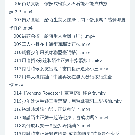
│ 006街頭實驗：假扮成殘疾人看看能不能成功撩
妹？？.mp4
│ 007街頭實驗：給陌生美女按摩，問：舒服嗎？感覺哪裏
怪怪的.mp4
│ 008街頭惡搞：給陌生人看雞（吧）.mp4
│ 009華人小夥在上海街頭騙吻正妹.mkv
│ 010網癮少年用英雄聯盟臺詞搭訕.mkv
│ 011用這招3分鐘和陌生正妹十指緊扣！.mkv
│ 012搭汕時候女友出現！當街捉奸逼死小三.mkv
│ 013用無人機搭訕！中國再次在無人機領域領先全
球.mkv
│ 014【Veneno Roadster】豪車搭訕拜金女.mkv
│ 015少年沈迷手遊王者榮耀，用遊戲臺詞上街搭訕.mkv
│ 016搭訕時說這句話，正妹都笑了.mp4
│ 017邀請陌生正妹一起過七夕，會成功嗎？.mp4
│ 018為什麽我要一直堅持著搭訕？.mp4
│ 019搭訕時當正妹知道妳是“成都襲胸男”時會是什麽反