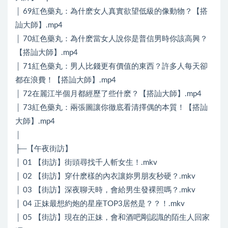
│ 69紅色藥丸：為什麽女人真實欲望低級的像動物？【搭
訕大師】.mp4
│ 70紅色藥丸：為什麽當女人說你是普信男時你該高興？
【搭訕大師】.mp4
│ 71紅色藥丸：男人比錢更有價值的東西？許多人每天卻
都在浪費！【搭訕大師】.mp4
│ 72在麗江半個月都經歷了些什麽？【搭訕大師】.mp4
│ 73紅色藥丸：兩張圖讓你徹底看清擇偶的本質！【搭訕
大師】.mp4
│
├─【午夜街訪】
│ 01 【街訪】街頭尋找千人斬女生！.mkv
│ 02 【街訪】穿什麽樣的內衣讓妳男朋友秒硬？.mkv
│ 03 【街訪】深夜聊天時，會給男生發裸照嗎？.mkv
│ 04 正妹最想約炮的星座TOP3居然是？？！.mkv
│ 05 【街訪】現在的正妹，會和酒吧剛認識的陌生人回家