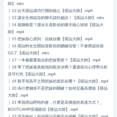
師】.mkv
│ 12 白天搭訕成功打開的核心【搭訕大師】.mp4
│ 13 讓女生倒追你的聊天談吐秘訣！【搭訕大師】.mkv
│ 14 尬聊救星？讓女生喜歡你的聊天核心技術【搭訕大
師】.mp4
│ 15 把妹核心原則：自娛自樂【搭訕大師】.mp4
│ 16 搭訕時女生開始喜歡你的關鍵信號！不會辨認你就
GG了【搭訕大師】.mkv
│ 17 一本被嚴重低估的把妹聖經？【搭訕大師】.mp4
│ 18 學了把妹後真能泡到範冰冰嗎？通過前沿心理學分析
其可行性【搭訕大師】.mp4
│ 19 新手與高手之間把妹的差距在哪？【搭訕大師】.mp4
│ 20 為什麽錢並不是把妹的關鍵？如何定義高價值【搭訕
大師】.mp4
│ 21 學員搭訕即時約會，什麽是高價值的表達方式？_
BOOTCAMP現場鏡頭【搭訕大師】.mp4
│ 22 流言終結！街頭搭訕舌吻完全破解【搭訕大師】.mp4