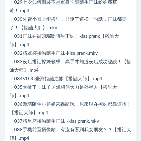
│ 029七夕如何假裝不是單身？讓陌生正妹給妳種草
莓！.mp4
│ 030外賣小哥上街搭訕，只說了這樣一句話，正妹都笑
了！【搭訕大師】.mkv
│ 031正妹在街頭騙吻陌生正妹！kiss prank【搭訕大
師】.mp4
│ 032猜罩杯接吻陌生正妹-kiss prank.mkv
│ 033夜店搭訕撩妹教學，高手才知道夜店成功秘訣！【搭
讪大师】.mp4
│ 034VLOG臺灣搭訕之旅【搭訕大師】.mp4
│ 035太扯了！妹子居然相信大力是外星人【搭訕大
師】.mp4
│ 036邀請陌生小姐姐來轟趴玩，原來現在撩妹都靠這招！
【搭訕大師】.mp4
│ 037猜星座接吻陌生正妹 -kiss prank.mkv
│ 038手機前置攝像頭：有沒有看到我女朋友？？【搭訕大
師】.mp4