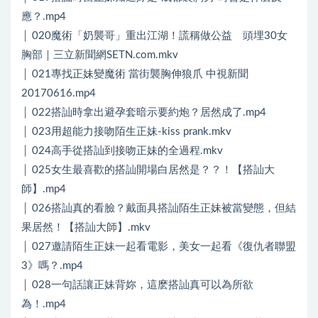
應？.mp4
│ 020魔術「奶襲哥」重出江湖！謊稱做公益 頭埋30女
胸部｜三立新聞網SETN.com.mkv
│ 021專找正妹變魔術 當街襲胸伸狼爪 中視新聞
20170616.mp4
│ 022搭訕時拿出避孕套暗示要約炮？居然成了.mp4
│ 023用超能力接吻陌生正妹-kiss prank.mkv
│ 024高手從搭訕到接吻正妹的全過程.mkv
│ 025女生最喜歡的搭訕開場白居然是？？！【搭訕大
師】.mp4
│ 026搭訕真的看臉？戴面具搭訕陌生正妹被當變態，但結
果居然！【搭訕大師】.mkv
│ 027邀請陌生正妹一起看電影，美女一起看《復仇者聯盟
3》嗎？.mp4
│ 028一句話讓正妹背妳，這麽搭訕真可以為所欲
為！.mp4