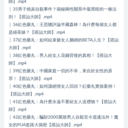
師】.mp4
│ 35男子燒炭自殺事件？揭秘兩性關系中最黑暗的一條法
則！【搭訕大師】.mp4
│ 36紅色藥丸：王思聰評論半藏森林！為什麽每個女人都
是綠茶婊？【搭訕大師】.mp4
│ 37紅色藥丸：如何結束被女人捆綁的BETA人生？【搭訕
大師】.mp4
│ 38紅色藥丸：男人給女人花錢背後的真相！【搭訕大
師】.mp4
│ 39紅色藥丸：中國家庭一切的不幸，來自於女性的原
罪！【搭訕大師】.mp4
│ 40紅色藥丸：如何讓絕情女人回頭？紅藥丸實操案例！
【搭訕大師】.mp4
│ 41紅色藥丸：為什麽永遠不要給女人送禮物？【搭訕大
師】.mp4
│ 42紅色藥丸：騙財2000萬致男人自殺至今逍遙法外！魔
女的PUA套路大揭密【搭訕大師】.mp4