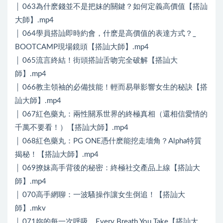
│ 063為什麽錢並不是把妹的關鍵？如何定義高價值【搭訕
大師】.mp4
│ 064學員搭訕即時約會，什麽是高價值的表達方式？_
BOOTCAMP現場鏡頭【搭訕大師】.mp4
│ 065流言終結！街頭搭訕舌吻完全破解【搭訕大
師】.mp4
│ 066教主領袖的必備技能！輕而易舉影響女生的秘訣【搭
訕大師】.mp4
│ 067紅色藥丸：兩性關系世界的終極真相（還相信愛情的
千萬不要看！）【搭訕大師】.mp4
│ 068紅色藥丸：PG ONE憑什麽能挖走墻角？Alpha特質
揭秘！【搭訕大師】.mp4
│ 069撩妹高手背後的秘密：終極社交產品上線【搭訕大
師】.mp4
│ 070高手網聊：一波騷操作讓女生倒追！【搭訕大
師】.mkv
│ 071妳的每一次呼吸 _ Every Breath You Take【搭訕大