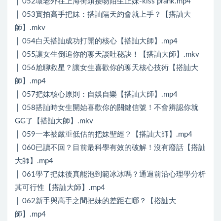
│ 052壞老外在上海街頭接吻陌生正妹-kiss prank.mp4
│ 053實拍高手把妹：搭訕隔天約會就上手？【搭訕大
師】.mkv
│ 054白天搭訕成功打開的核心【搭訕大師】.mp4
│ 055讓女生倒追你的聊天談吐秘訣！【搭訕大師】.mkv
│ 056尬聊救星？讓女生喜歡你的聊天核心技術【搭訕大
師】.mp4
│ 057把妹核心原則：自娛自樂【搭訕大師】.mp4
│ 058搭訕時女生開始喜歡你的關鍵信號！不會辨認你就
GG了【搭訕大師】.mkv
│ 059一本被嚴重低估的把妹聖經？【搭訕大師】.mp4
│ 060已讀不回？目前最科學有效的破解！沒有廢話【搭訕
大師】.mp4
│ 061學了把妹後真能泡到範冰冰嗎？通過前沿心理學分析
其可行性【搭訕大師】.mp4
│ 062新手與高手之間把妹的差距在哪？【搭訕大
師】.mp4