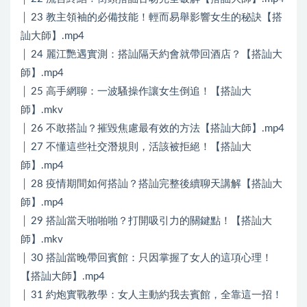
│ 23 教主領袖的必備技能！輕而易舉影響女生的秘訣【搭
訕大師】.mp4
│ 24 麗江艷遇實測：搭訕隔天約會就帶回酒店？【搭訕大
師】.mp4
│ 25 高手網聊：一波騷操作讓女生倒追！【搭訕大
師】.mkv
│ 26 不敢搭訕？摧毀焦慮最有效的方法【搭訕大師】.mp4
│ 27 不懂這些社交潛規則，活該被拒絕！【搭訕大
師】.mp4
│ 28 疫情期間如何搭訕？搭訕完整後續聊天講解【搭訕大
師】.mp4
│ 29 搭訕當天啪啪啪？打開吸引力的關鍵點！【搭訕大
師】.mkv
│ 30 搭訕當晚帶回賓館：只因掌握了女人的這項心理！
【搭訕大師】.mp4
│ 31 約炮實戰教學：女人主動約我去賓館，全靠這一招！