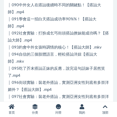
│ 090中外女人在搭訕後續時不同的關鍵點！【搭訕大
師】.mp4
│ 091學會這一招白天搭訕成功率90%%！【搭訕大
師】.mp4
│ 092社會實驗：打扮成乞丐街頭搭訕撩妹能成功嗎？【搭
訕大師】.mp4
│ 093約會中外女孩時調情的核心！【搭訕大師】.mkv
│ 094自信的三個肢體語言，輕松搭訕洋妞【搭訕大
師】.mkv
│ 095吃了芥末搭訕正妹的反應，說完這句話妹子居然笑
了.mp4
│ 096街頭實驗：裝老外搭訕，實測亞洲女性到底有多崇洋
媚外？【搭訕大師】.mp4
│ 097社會實驗：裝老外搭訕，實測亞洲女性到底有多崇洋
媚外？【搭訕大師】.mp4
│ 098為什麽成為真男人的標準，是敢於挑戰未知【搭訕大
首页
分类
问答
我的
顶部