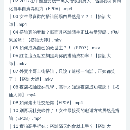
│ 02 2017在中國遭受幾千萬人憎恨的男人，告訴妳如何轉
化自卑自責為動力（EP06）.mp4
│ 03 女生最喜歡的搭訕開場白居然是？？！【搭訕大
師】.mp4
│ 04 搭訕真的看臉？戴面具搭訕陌生正妹被當變態，但結
果居然！【搭訕大師】.mkv
│ 05 如何成為自己的救世主？！（EP07）.mkv
│ 06 註意這五點立刻提高你的搭訕成功率！【搭訕大
師】.mkv
│ 07 外賣小哥上街搭訕，只說了這樣一句話，正妹都笑
了！【搭訕大師】.mkv
│ 08 夜店搭訕撩妹教學，高手才知道夜店成功秘訣！【搭
讪大师】.mp4
│ 09 如何走出社交恐懼【EP09】.mp4
│ 10 別再玩社交軟件了！女生最接受的邂逅方式居然是搭
訕（EP08）.mp4
│ 11 實拍高手把妹：搭訕隔天約會就上手？【搭訕大