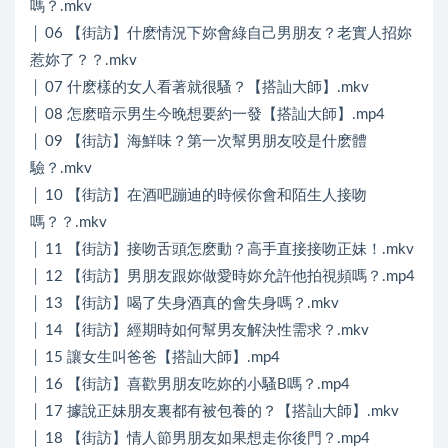
嗎？.mkv
│ 06 【街訪】什麽情況下妳會綠自己男朋友？老實人招妳
惹妳了？？.mkv
│ 07 什麽樣的女人看著就很騷？【搭訕大師】.mkv
│ 08 怎麽暗示男生今晚想要約一發【搭訕大師】.mp4
│ 09 【街訪】海鮮味？第一次幫男朋友咬是什麽體
驗？.mkv
│ 10 【街訪】在酒吧蹦迪的時候你會和陌生人接吻
嗎？？.mkv
│ 11 【街訪】接吻舌頭怎麽動？高手直接接吻正妹！.mkv
│ 12 【街訪】男朋友跟妳做愛時妳允許他拍視頻嗎？.mp4
│ 13 【街訪】喝了失身酒真的會失身嗎？.mkv
│ 14 【街訪】經期時如何幫男友解決性需求？.mkv
│ 15 讓女生叫爸爸【搭訕大師】.mp4
│ 16 【街訪】喜歡男朋友吃妳的小騷B嗎？.mp4
│ 17 據說正妹朋友裏都有被包養的？【搭訕大師】.mkv
│ 18 【街訪】情人節男朋友如果想走你後門？.mp4