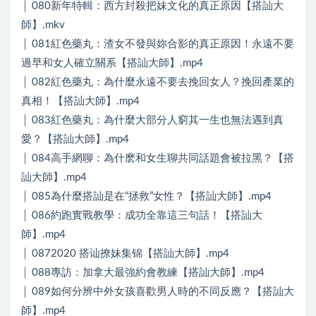
│ 080新年特輯：西方封殺把妹文化的真正原因【搭訕大
師】.mkv
│ 081紅色藥丸：渣女不發與妳合影的真正原因！永遠不要
過早和女人確立關系【搭訕大師】.mp4
│ 082紅色藥丸：為什麼永遠不要去挽回女人？挽回產業的
真相！【搭訕大師】.mp4
│ 083紅色藥丸：為什麼大部分人窮其一生也無法遇到真
愛？【搭訕大師】.mp4
│ 084高手網聊：為什麽和女生聊共同話題會被拉黑？【搭
訕大師】.mp4
│ 085為什麼搭訕是在“拯救”女性？【搭訕大師】.mp4
│ 086約跑實戰教學：成功全靠這三句話！【搭訕大
師】.mp4
│ 0872020 搭讪撩妹集锦【搭訕大師】.mp4
│ 088專訪：加拿大最強約會教練【搭訕大師】.mp4
│ 089如何分辨中外女孩喜歡男人時的不同反應？【搭訕大
師】.mp4