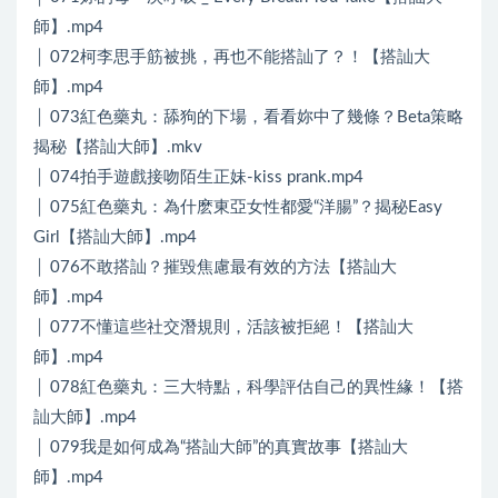
師】.mp4
│ 072柯李思手筋被挑，再也不能搭訕了？！【搭訕大
師】.mp4
│ 073紅色藥丸：舔狗的下場，看看妳中了幾條？Beta策略
揭秘【搭訕大師】.mkv
│ 074拍手遊戲接吻陌生正妹-kiss prank.mp4
│ 075紅色藥丸：為什麽東亞女性都愛“洋腸”？揭秘Easy
Girl【搭訕大師】.mp4
│ 076不敢搭訕？摧毀焦慮最有效的方法【搭訕大
師】.mp4
│ 077不懂這些社交潛規則，活該被拒絕！【搭訕大
師】.mp4
│ 078紅色藥丸：三大特點，科學評估自己的異性緣！【搭
訕大師】.mp4
│ 079我是如何成為“搭訕大師”的真實故事【搭訕大
師】.mp4