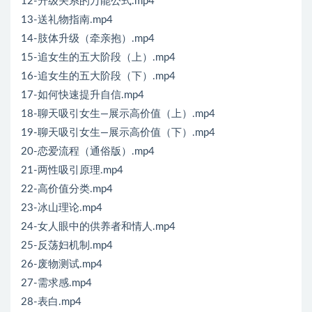
12-升级关系的万能公式.mp4
13-送礼物指南.mp4
14-肢体升级（牵亲抱）.mp4
15-追女生的五大阶段（上）.mp4
16-追女生的五大阶段（下）.mp4
17-如何快速提升自信.mp4
18-聊天吸引女生—展示高价值（上）.mp4
19-聊天吸引女生—展示高价值（下）.mp4
20-恋爱流程（通俗版）.mp4
21-两性吸引原理.mp4
22-高价值分类.mp4
23-冰山理论.mp4
24-女人眼中的供养者和情人.mp4
25-反荡妇机制.mp4
26-废物测试.mp4
27-需求感.mp4
28-表白.mp4