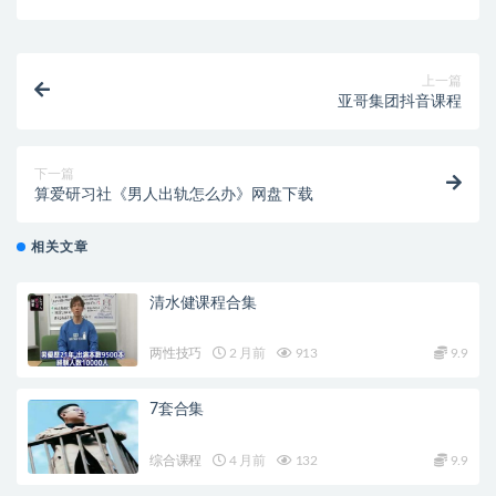
上一篇
亚哥集团抖音课程
下一篇
算爱研习社《男人出轨怎么办》网盘下载
相关文章
清水健课程合集
两性技巧
2 月前
913
9.9
7套合集
综合课程
4 月前
132
9.9