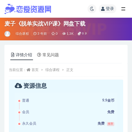
登录
麦子《脱单实战VIP课》网盘下载
综合课程
3 年前
0
1.3K
9.9
详情介绍
常见问题
当前位置：
首页
综合课程
正文
资源信息
普通
9.9金币
会员
免费
永久会员
免费
推荐