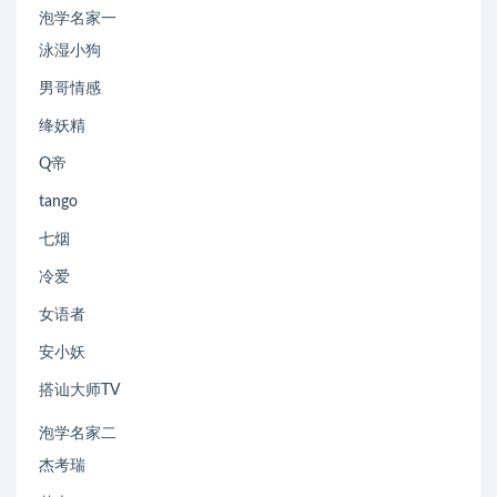
泡学名家一
泳湿小狗
男哥情感
绛妖精
Q帝
tango
七烟
冷爱
女语者
安小妖
搭讪大师TV
泡学名家二
杰考瑞