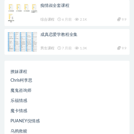
痴情叔全套课程
综合课程
6 月前
2.1K
9.9
成真恋爱学教程全集
男生课程
7 月前
1.3K
9.9
撩妹课程
Chris柯李思
魔鬼咨询师
乐福情感
魔卡情感
PUANEY倪情感
乌鸦救赎