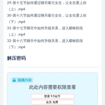
29-第十五节如何通过聊天吸引女生，让女生爱上你
（上）.mp4
30-第十六节如何通过聊天吸引女生，让女生爱上你
（下）.mp4
31-第十七节聊天中如何升级关系，进入暧昧阶段
（上）.mp4
32-第十八节聊天中如何升级关系，进入暧昧阶段
（下）.mp4
解压密码
隐藏内容
此处内容需要权限查看
普通
9.9金币
会员
免费