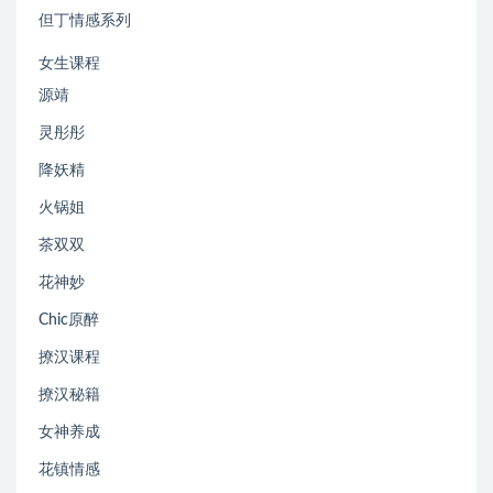
但丁情感系列
女生课程
源靖
灵彤彤
降妖精
火锅姐
茶双双
花神妙
Chic原醉
撩汉课程
撩汉秘籍
女神养成
花镇情感