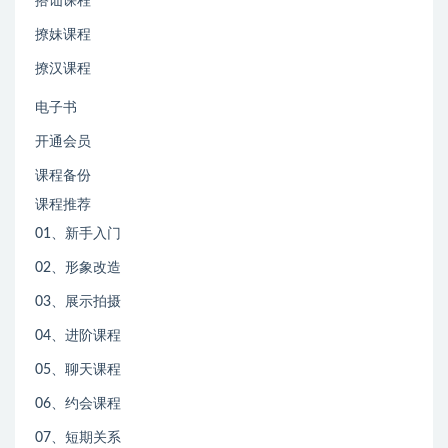
搭讪课程
撩妹课程
撩汉课程
电子书
开通会员
课程备份
课程推荐
01、新手入门
02、形象改造
03、展示拍摄
04、进阶课程
05、聊天课程
06、约会课程
07、短期关系