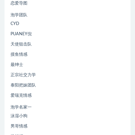
恋爱导图
泡学团队
CYD
PUANEY倪
天使狙击队
摸鱼情感
最绅士
正宗社交力学
泰阳把妹团队
爱瑞克情感
泡学名家一
泳湿小狗
男哥情感