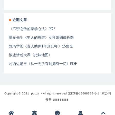
近期文章
《不密之传的家学心法》PDF
墨多先生《男人的思维》女性婚姻成长课
甄琦学长《贵人助你1年顶10年》15集全
浪迹情感大课《把妹地图》
村西边老王《从一无所有到拥有一切》PDF
Copyright © 2021
puazy
- All rights reserved
京ICP备18888888号-1
京公网
安备 188888888