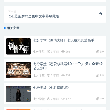
下一篇
RSD蓝图解码全集中文字幕珍藏版
相关文章
七分学堂《调情大师》七天成为恋爱高手
七分学堂
1 年前
266
9.9
七分学堂《恋爱核武器4.0：一飞冲天》全新49
节无水印
七分学堂
2 年前
239
9.9
七分学堂《七月情商课》
七分学堂
2 年前
1.5K
9.9