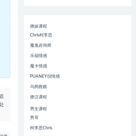
撩妹课程
Chris柯李思
魔鬼咨询师
乐福情感
魔卡情感
PUANEY倪情感
乌鸦救赎
盗
撩汉课程
处
男生课程
男哥
柯李思Chris