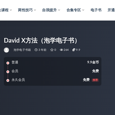
生课程
两性技巧
自我提升
合集专区
电子书
开通
David X方法（泡学电子书）
泡学电子书籍
3 年前
0
264
9.9
普通
9.9金币
会员
免费
永久会员
免费
推荐