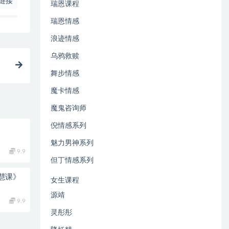
链接
瑞恩课程
瑞恩情感
浪迹情感
乌鸦救赎
舞步情感
魔卡情感
魔鬼咨询师
倪情感系列
魅力男神系列
9.9
但丁情感系列
慧课》
女生课程
源靖
9.9
灵彤彤