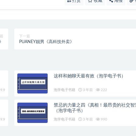
打赏
收藏
海报
篇
下一篇
》
PUANEY靓男《高科技外卖》
这样和她聊天最有效（泡学电子书）
9.9
泡学电子书籍
3 年前
222
禁忌的力量之四《真相！最昂贵的社交智
（泡学电子书）
9.9
泡学电子书籍
3 年前
990