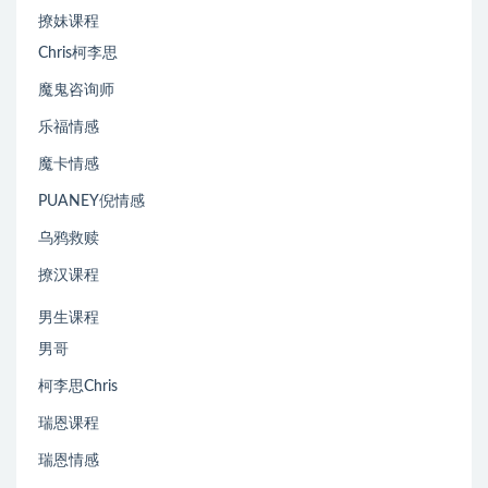
撩妹课程
Chris柯李思
魔鬼咨询师
乐福情感
魔卡情感
PUANEY倪情感
乌鸦救赎
撩汉课程
男生课程
男哥
柯李思Chris
瑞恩课程
瑞恩情感