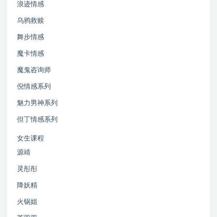
浪迹情感
乌鸦救赎
舞步情感
魔卡情感
魔鬼咨询师
倪情感系列
魅力男神系列
但丁情感系列
女生课程
源靖
灵彤彤
降妖精
火锅姐