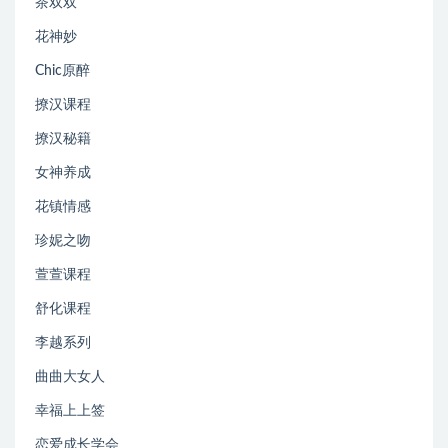
茶双双
花神妙
Chic原醉
撩汉课程
撩汉秘籍
女神养成
花镇情感
珍妮之吻
萱萱课程
舒化课程
李越系列
曲曲大女人
幸福上上签
恋爱成长学会