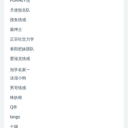
PUANEY倪
天使狙击队
摸鱼情感
最绅士
正宗社交力学
泰阳把妹团队
爱瑞克情感
泡学名家一
泳湿小狗
男哥情感
绛妖精
Q帝
tango
七烟