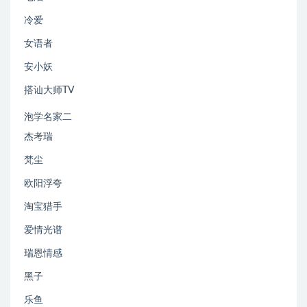
冷爱
女语者
安小妖
搭讪大师TV
泡学名家二
杰考瑞
梵尘
欧阳浮夸
淘宝猎手
爱情光谱
瑞恩情感
黑子
乐鱼