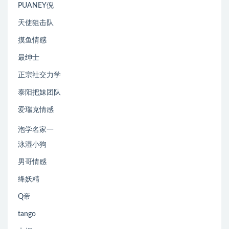
PUANEY倪
天使狙击队
摸鱼情感
最绅士
正宗社交力学
泰阳把妹团队
爱瑞克情感
泡学名家一
泳湿小狗
男哥情感
绛妖精
Q帝
tango