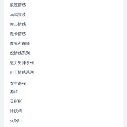
浪迹情感
乌鸦救赎
舞步情感
魔卡情感
魔鬼咨询师
倪情感系列
魅力男神系列
但丁情感系列
女生课程
源靖
灵彤彤
降妖精
火锅姐