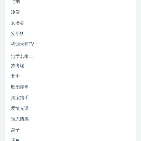
七烟
冷爱
女语者
安小妖
搭讪大师TV
泡学名家二
杰考瑞
梵尘
欧阳浮夸
淘宝猎手
爱情光谱
瑞恩情感
黑子
乐鱼