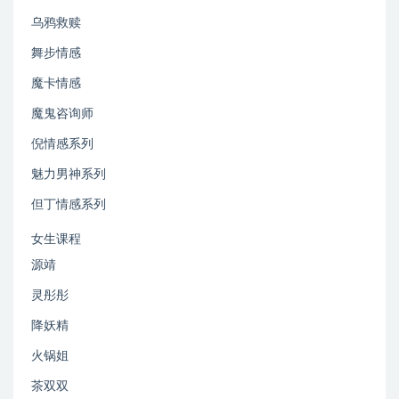
乌鸦救赎
舞步情感
魔卡情感
魔鬼咨询师
倪情感系列
魅力男神系列
但丁情感系列
女生课程
源靖
灵彤彤
降妖精
火锅姐
茶双双