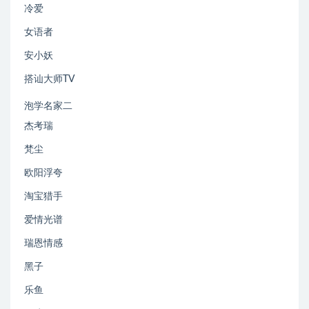
冷爱
女语者
安小妖
搭讪大师TV
泡学名家二
杰考瑞
梵尘
欧阳浮夸
淘宝猎手
爱情光谱
瑞恩情感
黑子
乐鱼