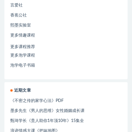
言爱社
香蕉公社
熙墨实验室
更多情趣课程
更多课程推荐
更多泡学课程
泡学电子书籍
近期文章
《不密之传的家学心法》PDF
墨多先生《男人的思维》女性婚姻成长课
甄琦学长《贵人助你1年顶10年》15集全
浪迹情感大课《把妹地图》