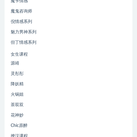
魔卡情感
魔鬼咨询师
倪情感系列
魅力男神系列
但丁情感系列
女生课程
源靖
灵彤彤
降妖精
火锅姐
茶双双
花神妙
Chic原醉
撩汉课程