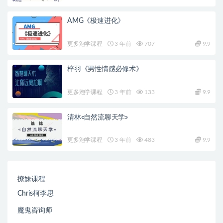
AMG《极速进化》
更多泡学课程
3 年前
707
9.9
梓羽《男性情感必修术》
更多泡学课程
3 年前
133
9.9
清林«自然流聊天学»
更多泡学课程
3 年前
483
9.9
撩妹课程
Chris柯李思
魔鬼咨询师