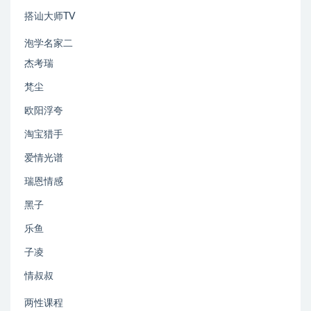
搭讪大师TV
泡学名家二
杰考瑞
梵尘
欧阳浮夸
淘宝猎手
爱情光谱
瑞恩情感
黑子
乐鱼
子凌
情叔叔
两性课程