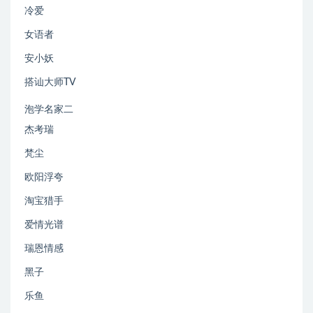
冷爱
女语者
安小妖
搭讪大师TV
泡学名家二
杰考瑞
梵尘
欧阳浮夸
淘宝猎手
爱情光谱
瑞恩情感
黑子
乐鱼