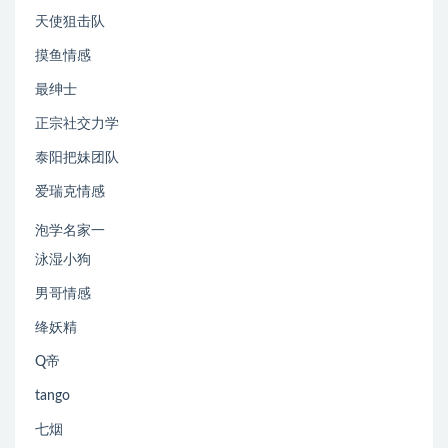
天使狙击队
摸鱼情感
最绅士
正宗社交力学
泰阳把妹团队
爱瑞克情感
泡学名家一
泳湿小狗
男哥情感
绛妖精
Q帝
tango
七烟