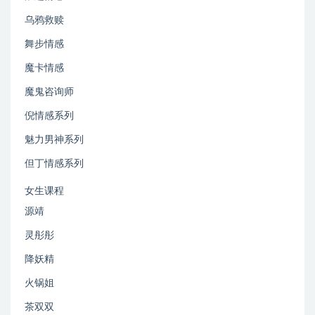
乌鸦救赎
舞步情感
魔卡情感
魔鬼咨询师
倪情感系列
魅力男神系列
但丁情感系列
女生课程
源靖
灵彤彤
降妖精
火锅姐
茶双双