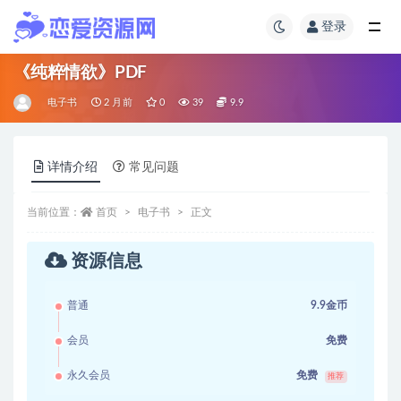
登录
《纯粹情欲》PDF
电子书
2 月前
0
39
9.9
详情介绍
常见问题
当前位置：
首页
电子书
正文
资源信息
普通
9.9金币
会员
免费
永久会员
免费
推荐