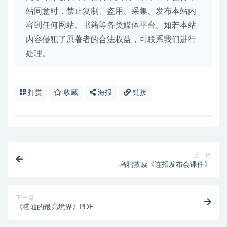
站同意时，禁止复制、盗用、采集、发布本站内
容到任何网站、书籍等各类媒体平台。如若本站
内容侵犯了原著者的合法权益，可联系我们进行
处理。
打赏
收藏
海报
链接
上一篇
乌鸦救赎《连招发布会课件》
下一篇
《搭讪的最高境界》PDF