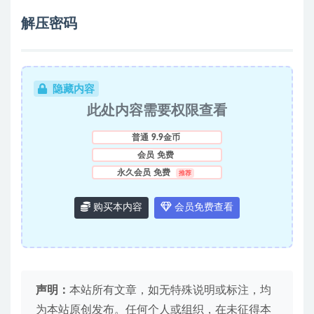
解压密码
隐藏内容
此处内容需要权限查看
普通
9.9金币
会员
免费
永久会员
免费
推荐
购买本内容
会员免费查看
声明：
本站所有文章，如无特殊说明或标注，均
为本站原创发布。任何个人或组织，在未征得本