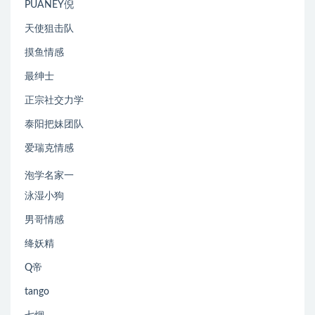
PUANEY倪
天使狙击队
摸鱼情感
最绅士
正宗社交力学
泰阳把妹团队
爱瑞克情感
泡学名家一
泳湿小狗
男哥情感
绛妖精
Q帝
tango