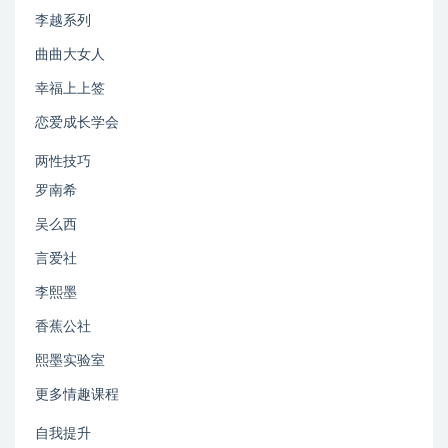
李越系列
曲曲大女人
幸福上上签
恋爱成长学会
两性技巧
罗南希
吴么西
言爱社
李熙墨
香蕉公社
熙墨实验室
更多情趣课程
自我提升