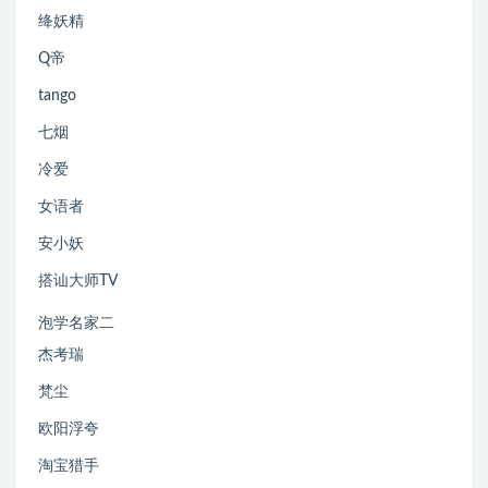
绛妖精
Q帝
tango
七烟
冷爱
女语者
安小妖
搭讪大师TV
泡学名家二
杰考瑞
梵尘
欧阳浮夸
淘宝猎手