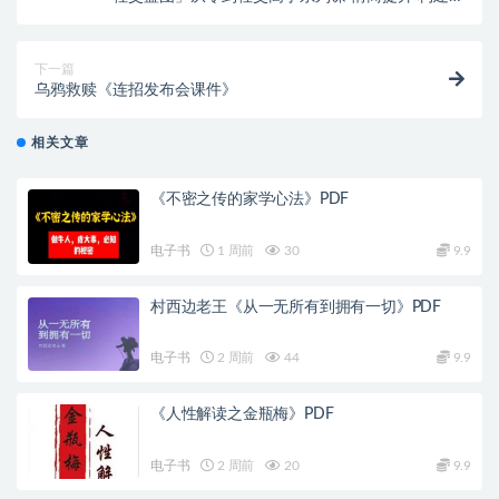
交体系
下一篇
乌鸦救赎《连招发布会课件》
相关文章
《不密之传的家学心法》PDF
电子书
1 周前
30
9.9
村西边老王《从一无所有到拥有一切》PDF
电子书
2 周前
44
9.9
《人性解读之金瓶梅》PDF
电子书
2 周前
20
9.9