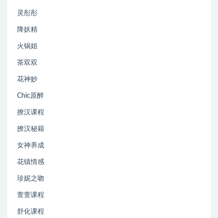
灵彤彤
降妖精
火锅姐
茶双双
花神妙
Chic原醉
撩汉课程
撩汉秘籍
女神养成
花镇情感
珍妮之吻
萱萱课程
舒化课程