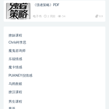
《强者策略》PDF
电子书
2 周前
54
9.9
撩妹课程
Chris柯李思
魔鬼咨询师
乐福情感
魔卡情感
PUANEY倪情感
乌鸦救赎
撩汉课程
男生课程
男哥