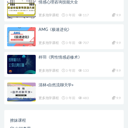
情感心理咨询技能大全
更多泡学课程
3 年前
117
9.9
AMG《极速进化》
更多泡学课程
3 年前
707
9.9
梓羽《男性情感必修术》
更多泡学课程
3 年前
133
9.9
清林«自然流聊天学»
更多泡学课程
3 年前
483
9.9
撩妹课程