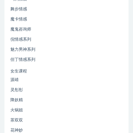
舞步情感
魔卡情感
魔鬼咨询师
倪情感系列
魅力男神系列
但丁情感系列
女生课程
源靖
灵彤彤
降妖精
火锅姐
茶双双
花神妙