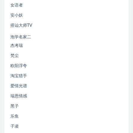
女语者
安小妖
搭讪大师TV
泡学名家二
杰考瑞
梵尘
欧阳浮夸
淘宝猎手
爱情光谱
瑞恩情感
黑子
乐鱼
子凌