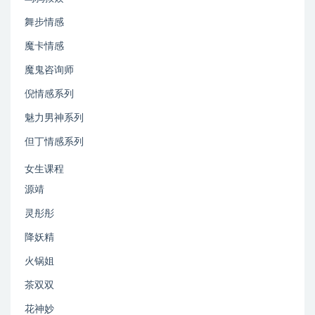
舞步情感
魔卡情感
魔鬼咨询师
倪情感系列
魅力男神系列
但丁情感系列
女生课程
源靖
灵彤彤
降妖精
火锅姐
茶双双
花神妙