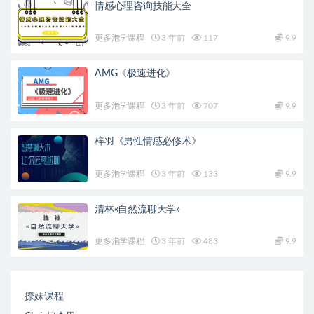
情感心理咨询技能大全
更多泡学课程
3 年前
117
9.9
AMG《极速进化》
更多泡学课程
3 年前
707
9.9
梓羽《男性情感必修术》
更多泡学课程
3 年前
133
9.9
清林«自然流聊天学»
更多泡学课程
3 年前
483
9.9
撩妹课程