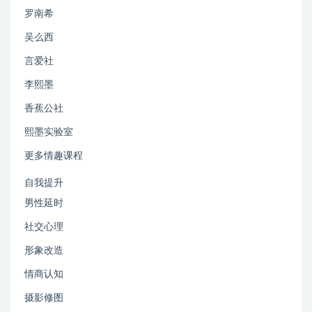
罗南希
吴么西
言爱社
李熙墨
香蕉公社
熙墨实验室
更多情趣课程
自我提升
男性延时
社交心理
形象改造
情商认知
摄影修图