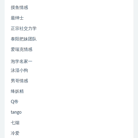
摸鱼情感
最绅士
正宗社交力学
泰阳把妹团队
爱瑞克情感
泡学名家一
泳湿小狗
男哥情感
绛妖精
Q帝
tango
七烟
冷爱