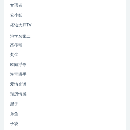
女语者
安小妖
搭讪大师TV
泡学名家二
杰考瑞
梵尘
欧阳浮夸
淘宝猎手
爱情光谱
瑞恩情感
黑子
乐鱼
子凌