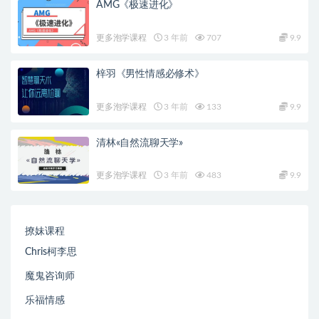
AMG《极速进化》
更多泡学课程
3 年前
707
9.9
梓羽《男性情感必修术》
更多泡学课程
3 年前
133
9.9
清林«自然流聊天学»
更多泡学课程
3 年前
483
9.9
撩妹课程
Chris柯李思
魔鬼咨询师
乐福情感