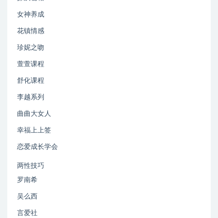
女神养成
花镇情感
珍妮之吻
萱萱课程
舒化课程
李越系列
曲曲大女人
幸福上上签
恋爱成长学会
两性技巧
罗南希
吴么西
言爱社