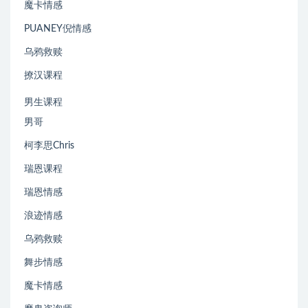
魔卡情感
PUANEY倪情感
乌鸦救赎
撩汉课程
男生课程
男哥
柯李思Chris
瑞恩课程
瑞恩情感
浪迹情感
乌鸦救赎
舞步情感
魔卡情感