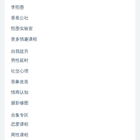
李熙墨
香蕉公社
熙墨实验室
更多情趣课程
自我提升
男性延时
社交心理
形象改造
情商认知
摄影修图
合集专区
恋爱课程
两性课程