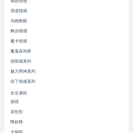
瑞恩情感
浪迹情感
乌鸦救赎
舞步情感
魔卡情感
魔鬼咨询师
倪情感系列
魅力男神系列
但丁情感系列
女生课程
源靖
灵彤彤
降妖精
火锅姐