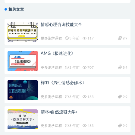
相关文章
情感心理咨询技能大全
更多泡学课程
3 年前
117
9.9
AMG《极速进化》
更多泡学课程
3 年前
707
9.9
梓羽《男性情感必修术》
更多泡学课程
3 年前
133
9.9
清林«自然流聊天学»
更多泡学课程
3 年前
483
9.9