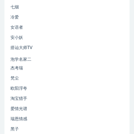
七烟
冷爱
女语者
安小妖
搭讪大师TV
泡学名家二
杰考瑞
梵尘
欧阳浮夸
淘宝猎手
爱情光谱
瑞恩情感
黑子