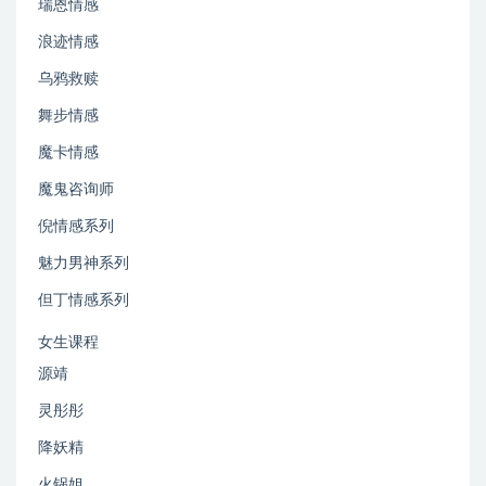
瑞恩情感
浪迹情感
乌鸦救赎
舞步情感
魔卡情感
魔鬼咨询师
倪情感系列
魅力男神系列
但丁情感系列
女生课程
源靖
灵彤彤
降妖精
火锅姐