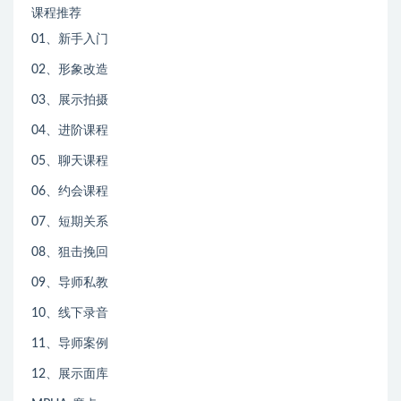
课程推荐
01、新手入门
02、形象改造
03、展示拍摄
04、进阶课程
05、聊天课程
06、约会课程
07、短期关系
08、狙击挽回
09、导师私教
10、线下录音
11、导师案例
12、展示面库