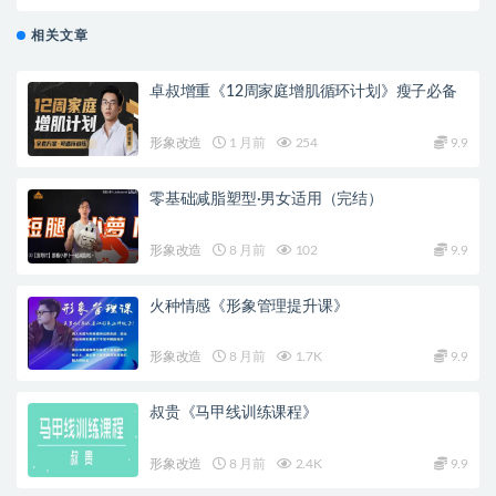
相关文章
卓叔增重《12周家庭增肌循环计划》瘦子必备
形象改造
1 月前
254
9.9
零基础减脂塑型·男女适用（完结）
形象改造
8 月前
102
9.9
火种情感《形象管理提升课》
形象改造
8 月前
1.7K
9.9
叔贵《马甲线训练课程》
形象改造
8 月前
2.4K
9.9