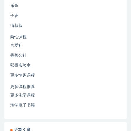
乐鱼
子凌
情叔叔
两性课程
言爱社
香蕉公社
熙墨实验室
更多情趣课程
更多课程推荐
更多泡学课程
泡学电子书籍
近期文章