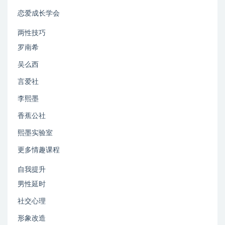
恋爱成长学会
两性技巧
罗南希
吴么西
言爱社
李熙墨
香蕉公社
熙墨实验室
更多情趣课程
自我提升
男性延时
社交心理
形象改造