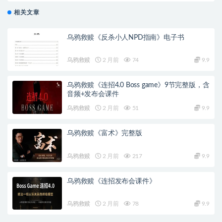
相关文章
乌鸦救赎《反杀小人NPD指南》电子书
乌鸦救赎
2 月前
74
9.9
乌鸦救赎《连招4.0 Boss game》9节完整版，含
音频+发布会课件
乌鸦救赎
2 月前
51
9.9
乌鸦救赎《富术》完整版
乌鸦救赎
2 月前
217
9.9
乌鸦救赎《连招发布会课件》
乌鸦救赎
2 月前
78
9.9