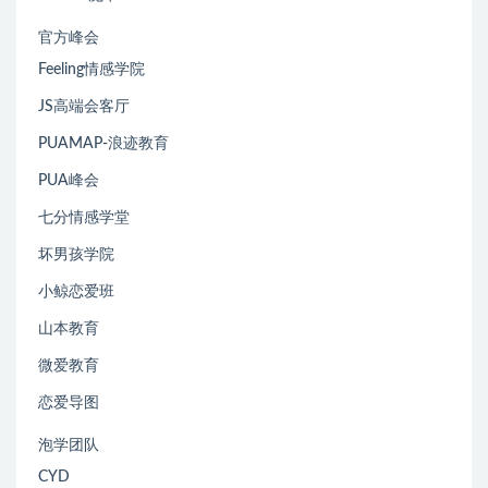
官方峰会
Feeling情感学院
JS高端会客厅
PUAMAP-浪迹教育
PUA峰会
七分情感学堂
坏男孩学院
小鲸恋爱班
山本教育
微爱教育
恋爱导图
泡学团队
CYD