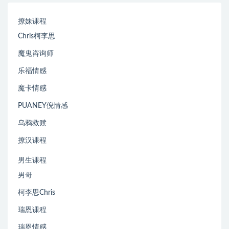
撩妹课程
Chris柯李思
魔鬼咨询师
乐福情感
魔卡情感
PUANEY倪情感
乌鸦救赎
撩汉课程
男生课程
男哥
柯李思Chris
瑞恩课程
瑞恩情感