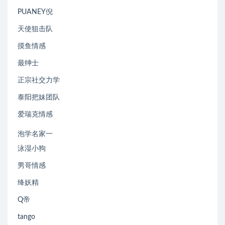
PUANEY倪
天使狙击队
摸鱼情感
最绅士
正宗社交力学
泰阳把妹团队
爱瑞克情感
泡学名家一
泳湿小狗
男哥情感
绛妖精
Q帝
tango