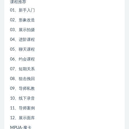
课程推荐
01、新手入门
02、形象改造
03、展示拍摄
04、进阶课程
05、聊天课程
06、约会课程
07、短期关系
08、狙击挽回
09、导师私教
10、线下录音
11、导师案例
12、展示面库
MPUA-魔卡