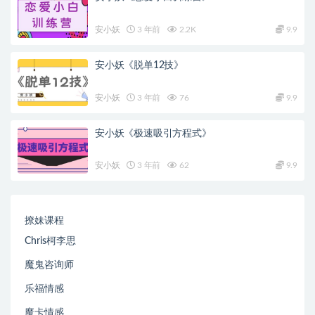
安小妖
3 年前
2.2K
9.9
安小妖《脱单12技》
安小妖
3 年前
76
9.9
安小妖《极速吸引方程式》
安小妖
3 年前
62
9.9
撩妹课程
Chris柯李思
魔鬼咨询师
乐福情感
魔卡情感