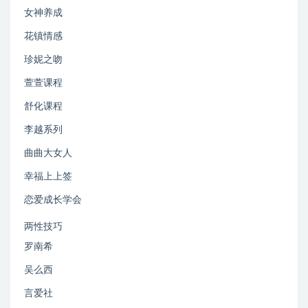
女神养成
花镇情感
珍妮之吻
萱萱课程
舒化课程
李越系列
曲曲大女人
幸福上上签
恋爱成长学会
两性技巧
罗南希
吴么西
言爱社