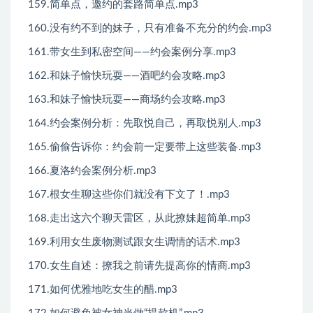
159.简单点，邀约的套路简单点.mp3
160.没有约不到的妹子，只有准备不充分的约会.mp3
161.带女生到私密空间——约会案例分享.mp3
162.和妹子愉快玩耍——酒吧约会攻略.mp3
163.和妹子愉快玩耍——商场约会攻略.mp3
164.约会案例分析：先取悦自己，再取悦别人.mp3
165.偷偷告诉你：约会前一定要带上这些装备.mp3
166.夏洛约会案例分析.mp3
167.根女生聊这些你们就没有下文了！.mp3
168.走出这六个聊天雷区，从此撩妹超简单.mp3
169.利用女生废物测试跟女生调情的话术.mp3
170.女生自述：撩我之前请先提高你的情商.mp3
171.如何优雅地吃女生的醋.mp3