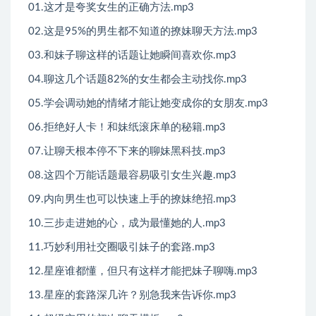
01.这才是夸奖女生的正确方法.mp3
02.这是95%的男生都不知道的撩妹聊天方法.mp3
03.和妹子聊这样的话题让她瞬间喜欢你.mp3
04.聊这几个话题82%的女生都会主动找你.mp3
05.学会调动她的情绪才能让她变成你的女朋友.mp3
06.拒绝好人卡！和妹纸滚床单的秘籍.mp3
07.让聊天根本停不下来的聊妹黑科技.mp3
08.这四个万能话题最容易吸引女生兴趣.mp3
09.内向男生也可以快速上手的撩妹绝招.mp3
10.三步走进她的心，成为最懂她的人.mp3
11.巧妙利用社交圈吸引妹子的套路.mp3
12.星座谁都懂，但只有这样才能把妹子聊嗨.mp3
13.星座的套路深几许？别急我来告诉你.mp3