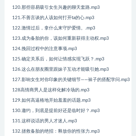
120.那些容易吸引女生兴趣的聊天套路.mp3
121.不善言谈的人该如何打开ta的心.mp3
122.激情过后，拿什么来守护爱情。.mp3
123.成为备胎的你，该如何重新获得主动权.mp3
124.挽回过程中的注意事项.mp3
125.确定关系后，如何让情感实现飞跃？.mp3
126.这么在朋友圈里跟妹子互动才能吸引她.mp3
127.影响女生对你印象的关键细节——袜子的搭配学问.mp3
128高情商男人是这样化解冷场的.mp3
129.如何高逼格地开始羞羞的话题.mp3
130.邀约，到底是提前好还是临时好？.mp3
131.这样说话的男人才迷人.mp3
132.拯救备胎的绝招：释放你的性张力.mp3