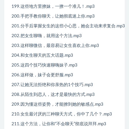
199.这些地方里撩妹，一撩一个准儿！.mp3
200.手把手教你聊天，让她彻底迷上你.mp3
201.分手后掌握女生的这些小心思，她会主动来求复合.mp3
202.把女生聊嗨，就用这个方法.mp3
203.这样聊微信，最容易让女生喜欢上你.mp3
204.和女生聊天的五大话题.mp3
205.这四个技巧快速聊嗨妹子.mp3
206.这样做，妹子会更舒服.mp3
207.让她无法拒绝和你亲热的1个技巧.mp3
208.从陌生到恋人，这才是最快的方式.mp3
209.因为懂这些姿势，才能撩到她的敏感点.mp3
210.女生最讨厌的三种聊天方式，你中了几个？.mp3
211.这个方法，让你和“不会聊天”彻底说拜拜.mp3