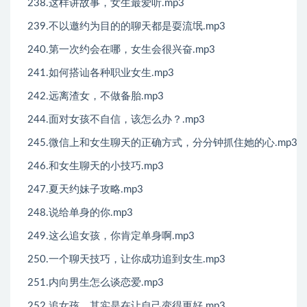
238.这样讲故事，女生最爱听.mp3
239.不以邀约为目的的聊天都是耍流氓.mp3
240.第一次约会在哪，女生会很兴奋.mp3
241.如何搭讪各种职业女生.mp3
242.远离渣女，不做备胎.mp3
244.面对女孩不自信，该怎么办？.mp3
245.微信上和女生聊天的正确方式，分分钟抓住她的心.mp3
246.和女生聊天的小技巧.mp3
247.夏天约妹子攻略.mp3
248.说给单身的你.mp3
249.这么追女孩，你肯定单身啊.mp3
250.一个聊天技巧，让你成功追到女生.mp3
251.内向男生怎么谈恋爱.mp3
252.追女孩，其实是在让自己变得更好.mp3