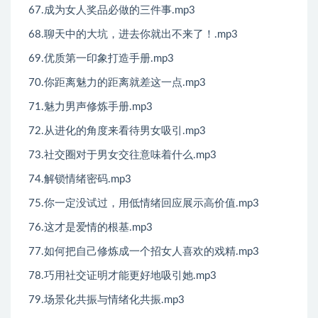
67.成为女人奖品必做的三件事.mp3
68.聊天中的大坑，进去你就出不来了！.mp3
69.优质第一印象打造手册.mp3
70.你距离魅力的距离就差这一点.mp3
71.魅力男声修炼手册.mp3
72.从进化的角度来看待男女吸引.mp3
73.社交圈对于男女交往意味着什么.mp3
74.解锁情绪密码.mp3
75.你一定没试过，用低情绪回应展示高价值.mp3
76.这才是爱情的根基.mp3
77.如何把自己修炼成一个招女人喜欢的戏精.mp3
78.巧用社交证明才能更好地吸引她.mp3
79.场景化共振与情绪化共振.mp3