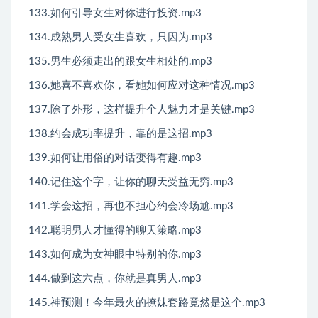
133.如何引导女生对你进行投资.mp3
134.成熟男人受女生喜欢，只因为.mp3
135.男生必须走出的跟女生相处的.mp3
136.她喜不喜欢你，看她如何应对这种情况.mp3
137.除了外形，这样提升个人魅力才是关键.mp3
138.约会成功率提升，靠的是这招.mp3
139.如何让用俗的对话变得有趣.mp3
140.记住这个字，让你的聊天受益无穷.mp3
141.学会这招，再也不担心约会冷场尬.mp3
142.聪明男人才懂得的聊天策略.mp3
143.如何成为女神眼中特别的你.mp3
144.做到这六点，你就是真男人.mp3
145.神预测！今年最火的撩妹套路竟然是这个.mp3