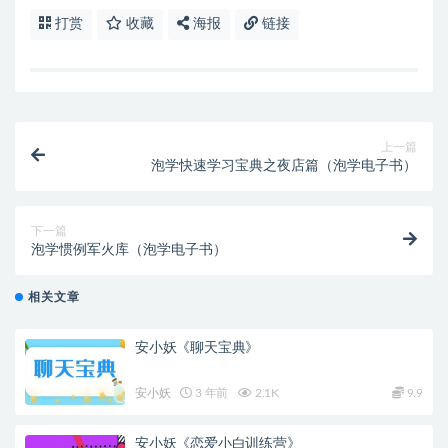
打赏
收藏
海报
链接
上一篇
泡学快速学习宝典之夜店篇（泡学电子书）
下一篇
泡学惯例军火库（泡学电子书）
相关文章
安小妖《聊天宝典》
安小妖
3 年前
2.1K
9.9
安小妖《恋爱小白训练营》