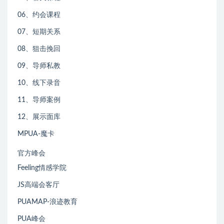
06、约会课程
07、短期关系
08、狙击挽回
09、导师私教
10、线下录音
11、导师案例
12、展示面库
MPUA-魔卡
官方峰会
Feeling情感学院
JS高端会客厅
PUAMAP-浪迹教育
PUA峰会