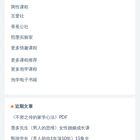
两性课程
言爱社
香蕉公社
熙墨实验室
更多情趣课程
更多课程推荐
更多泡学课程
泡学电子书籍
近期文章
《不密之传的家学心法》PDF
墨多先生《男人的思维》女性婚姻成长课
甄琦学长《贵人助你1年顶10年》15集全