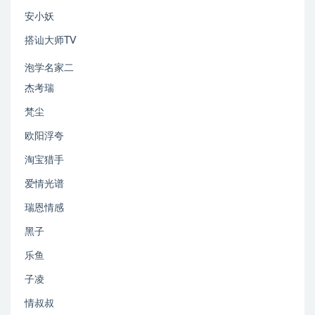
安小妖
搭讪大师TV
泡学名家二
杰考瑞
梵尘
欧阳浮夸
淘宝猎手
爱情光谱
瑞恩情感
黑子
乐鱼
子凌
情叔叔