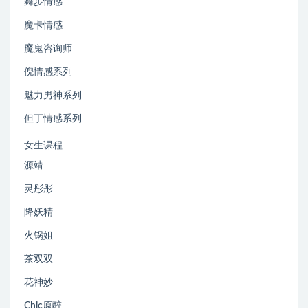
舞步情感
魔卡情感
魔鬼咨询师
倪情感系列
魅力男神系列
但丁情感系列
女生课程
源靖
灵彤彤
降妖精
火锅姐
茶双双
花神妙
Chic原醉