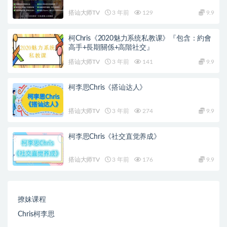
搭讪大师TV
3 年前
129
9.9
柯Chris《2020魅力系统私教课》『包含：約會
高手+長期關係+高階社交』
搭讪大师TV
3 年前
141
9.9
柯李思Chris《搭讪达人》
搭讪大师TV
3 年前
274
9.9
柯李思Chris《社交直觉养成》
搭讪大师TV
3 年前
176
9.9
撩妹课程
Chris柯李思