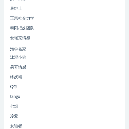
最绅士
正宗社交力学
泰阳把妹团队
爱瑞克情感
泡学名家一
泳湿小狗
男哥情感
绛妖精
Q帝
tango
七烟
冷爱
女语者