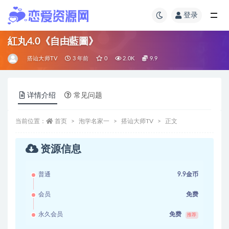
登录
紅丸4.0《自由藍圖》
搭讪大师TV
3 年前
0
2.0K
9.9
详情介绍
常见问题
当前位置：
首页
泡学名家一
搭讪大师TV
正文
资源信息
普通
9.9金币
会员
免费
永久会员
免费
推荐