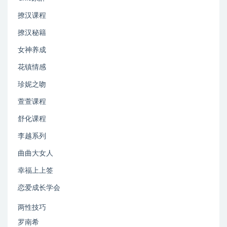
撩汉课程
撩汉秘籍
女神养成
花镇情感
珍妮之吻
萱萱课程
舒化课程
李越系列
曲曲大女人
幸福上上签
恋爱成长学会
两性技巧
罗南希