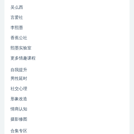
吴么西
言爱社
李熙墨
香蕉公社
熙墨实验室
更多情趣课程
自我提升
男性延时
社交心理
形象改造
情商认知
摄影修图
合集专区